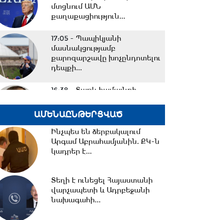
մտցնում ԱՄՆ
քաղաքացիություն...
17:05 -
Պապիկյանի
մասնակցությամբ
քարոզարշավը խոչընդոտելու
դեպքի...
16:38 -
Տաթև համայնքի
նախկին ղեկավար Մուրադ
Սիմոնյանից կբռնագանձվի...
ԱՄԵՆԱԸՆԹԵՐՑՎԱԾ
Ինչպես են ձերբակալում
16:07 -
Արգամ Աբրահամյանին. ՔԿ-ն
ՀԷՑ-ում հաշվիչների
գնման մրցույթից 500 մլն
կադրեր է...
դրամից ավելի...
Տեղի է ունեցել Հայաստանի
վարչապետի և Ադրբեջանի
15:30 -
Փաշինյան․ ՌԴ
նախագահի...
սահմանափակումները
վնասում են ԵԱՏՄ-ի