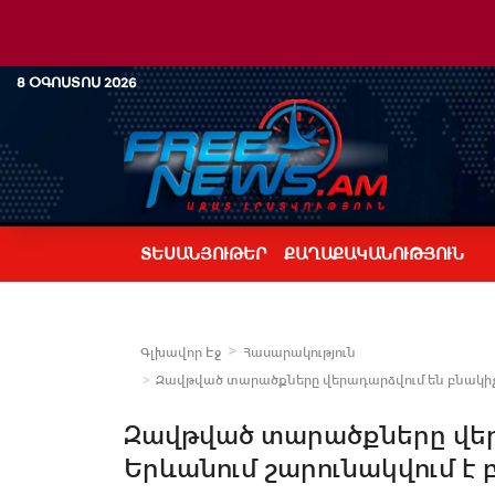
8 ՕԳՈՍՏՈՍ 2026
ՏԵՍԱՆՅՈՒԹԵՐ
ՔԱՂԱՔԱԿԱՆՈՒԹՅՈՒՆ
Գլխավոր Էջ
Հասարակություն
Զավթված տարածքները վերադարձվում են բնակիչնե
Զավթված տարածքները վեր
Երևանում շարունակվում է