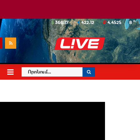
o
366.17
422.12
4.4525
8