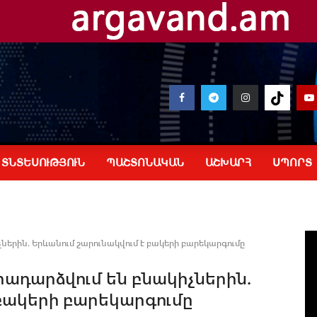
ՏՆՏԵՍՈՒԹՅՈՒՆ
ՊԱՇՏՈՆԱԿԱՆ
ԱՇԽԱՐՀ
ՍՊՈՐՏ
րին. Երևանում շարունակվում է բակերի բարեկարգումը
ադարձվում են բնակիչներին.
 բակերի բարեկարգումը