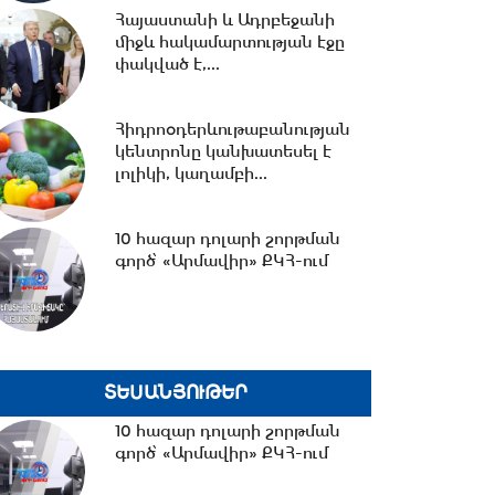
ընկալմանը...
Հայաստանի և Ադրբեջանի
միջև հակամարտության էջը
14:32 -
ՌԴ-ի կողմից 5
փակված է,...
միլիարդի զենքի վաճառքն
Ադրբեջանին Հայաստանի...
Հիդրոօդերևութաբանության
կենտրոնը կանխատեսել է
14:06 -
Կասեցվել է «Ծիրան»
լոլիկի, կաղամբի...
սուպերմարկետում գործող
հացի արտադրամասի...
10 հազար դոլարի շորթման
գործ՝ «Արմավիր» ՔԿՀ-ում
13:30 -
«Առինջ մոլ»-ում
բացահայտվել է 1,3 մլրդ դրամի
թաքցված հարկման...
ՏԵՍԱՆՅՈՒԹԵՐ
13:00 -
Մինչ Եվրասիական
միջկառավարական խորհրդի
10 հազար դոլարի շորթման
ընդլայնված կազմով...
գործ՝ «Արմավիր» ՔԿՀ-ում