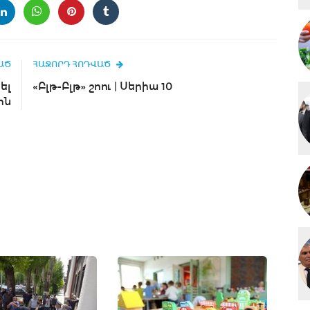
ԱԾ
ՀԱՋՈՐԴ ՀՈԴՎԱԾ
ել
«Բլթ-Բլթ» շոու | Սերիա 10
ին