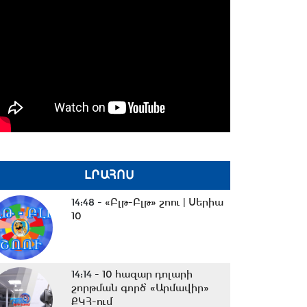
ԼՐԱՀՈՍ
14:48 -
«Բլթ-Բլթ» շոու | Սերիա
10
14:14 -
10 հազար դոլարի
շորթման գործ՝ «Արմավիր»
ՔԿՀ-ում