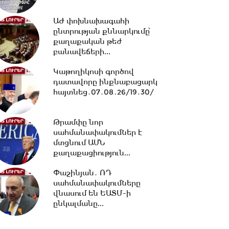
12:33 -
Իրանի
ԱԺ փոխնախագահի
հետախուզությունը հայտնել է
ընտրության քննարկումը՝
«Մոսադ»-ի հետ կապ
քաղաքական թեժ
ունեցող...
բանավեճերի...
12:15 -
Նիկոլ Փաշինյանը
Կաթողիկոսի գործով
պատասխանել է ռուսական
դատավորը ինքնաբացարկ
լրատվամիջոցների
հայտնեց․07․08․26/19․30/
ներկայացուցիչների...
11:26 -
Եվրասիական
Թրամփը նոր
տնտեսական միությունը
սահմանափակումներ է
չպետք է դիտարկվի որպես...
մտցնում ԱՄՆ
քաղաքացիություն...
10:38 -
Օրը սկսեցի
Փաշինյան․ ՌԴ
հեծանվային զբոսանքով՝ Իսիկ
սահմանափակումները
Կուլ լճի ափերին․...
վնասում են ԵԱՏՄ-ի
ընկալմանը...
10:13 -
ՀՀ ԱԺ իններորդ