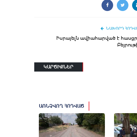
ՆԱԽՈՐԴ ՀՈԴՎ
Իսրայելն ավիահարված է հասցր
Բեյրութ
ԿԱՐԾԻՔՆԵՐ
ԱՌՆՉՎՈՂ ՀՈԴՎԱԾ