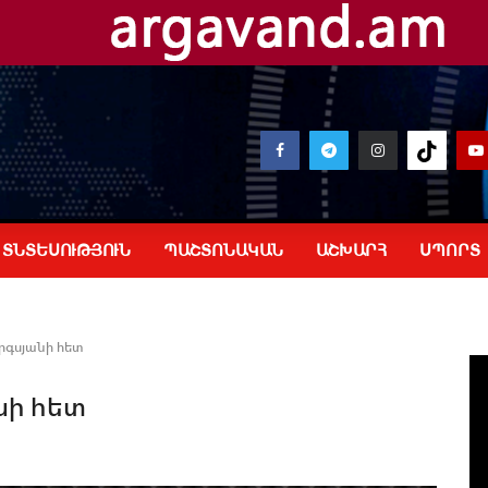
ՏՆՏԵՍՈՒԹՅՈՒՆ
ՊԱՇՏՈՆԱԿԱՆ
ԱՇԽԱՐՀ
ՍՊՈՐՏ
րգսյանի հետ
նի հետ