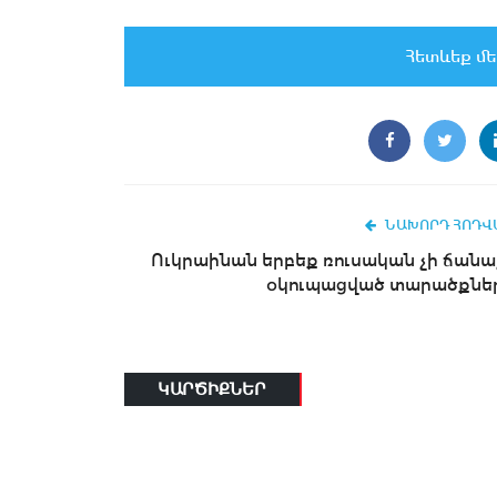
Հետևեք մե
ՆԱԽՈՐԴ ՀՈԴՎ
Ուկրաինան երբեք ռուսական չի ճանա
օկուպացված տարածքնե
ԿԱՐԾԻՔՆԵՐ