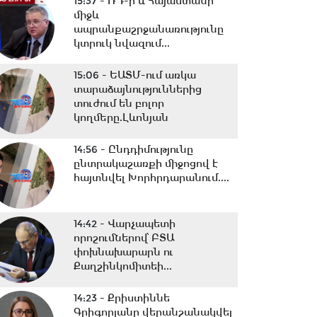
15:37 -
ՌԴ-ի և Հայաստանի
միջև
ապրանքաշրջանառությունը
կտրուկ նվազում...
15:06 -
ԵԱՏՄ-ում առկա
տարաձայնություններից
տուժում են բոլոր
կողմերը.Լևոնյան
14:56 -
Ընդդիմությունը
ընտրակաշառքի միջոցով է
հայտնվել Խորհրդարանում....
14:42 -
Վարչապետի
որոշումներով՝ ԲՏԱ
փոխնախարարն ու
Քաղշինկոմիտեի...
14:23 -
Քրիստիննե
Գրիգորյանը վերանշանակվել