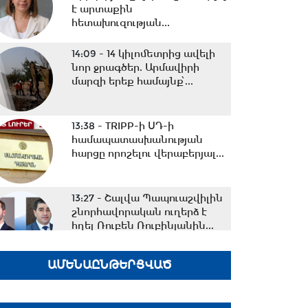
է արտաքին
հետախուզության...
14:09 -
14 կիլոմետրից ավելի
նոր ջրագծեր. Արմավիրի
մարզի երեք համայնք՝...
13:38 -
TRIPP-ի ՍԴ-ի
համապատասխանության
հարցը որոշելու վերաբերյալ...
13:27 -
Շալվա Պապուաշվիլին
շնորհավորական ուղերձ է
հղել Ռուբեն Ռուբինյանին...
ԱՄԵՆԱԸՆԹԵՐՑՎԱԾ
13:02 -
ՀԷՑ-ը դառնալու է
պետական սեփականություն,
հանձնվելու է