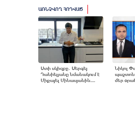
ԱՌՆՉՎՈՂ ՀՈԴՎԱԾ
Ստի սկիզբը․ Սերգեյ
Նիկոլ Փ
Դանիելյանը նմանակում է
պաշտոն
Միքայել Մինասյանին....
մեր օրակ