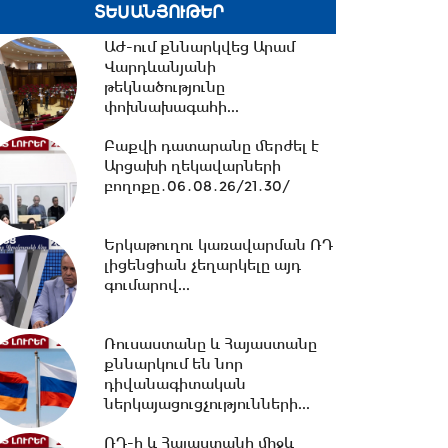
հավատարմագրային...
ՏԵՍԱՆՅՈՒԹԵՐ
ԱԺ-ում քննարկվեց Արամ
12:36 -
Խնդիր ենք դրել 2026-
Վարդևանյանի
2031 թթ.-ին պետությանը
թեկնածությունը
վերադարձնել...
փոխնախագահի...
Բաքվի դատարանը մերժել է
11:53 -
Կոնգոյում Էբոլայի
Արցախի ղեկավարների
հիվանդության նոր դեպքերի
բողոքը․06․08․26/21․30/
թիվը կրկնապատկվել...
Երկաթուղու կառավարման ՌԴ
11:40 -
«Մուլտի գրուպ»
լիցենցիան չեղարկելը այդ
կոնցեռնի տնօրեն Արթուր
գումարով...
Դալլաքյանը կալանավորվել...
Ռուսաստանը և Հայաստանը
քննարկում են նոր
11:32 -
«Մուլտի գրուպ»
դիվանագիտական
կոնցեռնի նախկին տնօրեն
ներկայացուցչությունների...
Սեդրակ Առուստամյանը...
ՌԴ-ի և Հայաստանի միջև