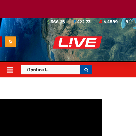
o
366.25
422.73
4.4889
8