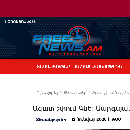
7 ՕԳՈՍՏՈՍ 2026
ՏԵՍԱՆՅՈՒԹԵՐ
ՔԱՂԱՔԱԿԱՆՈՒԹՅՈՒՆ
Գլխավոր Էջ
Տեսանյութեր
Ազատ շփում Գնել Սա
Ազատ շփում Գնել Սարգսյա
12 Հունվար 2026 | 18:00
Տեսանյութեր