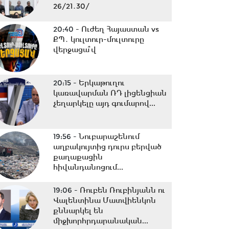
26/21․30/
20:40 -
Ուժեղ Հայաստան vs
ՔՊ․ կուլտուր-մուլտուրը
վերջացա՞վ
20:15 -
Երկաթուղու
կառավարման ՌԴ լիցենցիան
չեղարկելը այդ գումարով...
19:56 -
Նուբարաշենում
աղբակույտից դուրս բերված
քաղաքացին
հիվանդանոցում...
19:06 -
Ռուբեն Ռուբինյանն ու
Վալենտինա Մատվիենկոն
քննարկել են
միջխորհրդարանական...