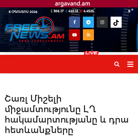
o
366.17
422.12
4.4525
8
8 ՕԳՈՍՏՈՍ 2026
Շառլ Միշելի
միջամտությունը ԼՂ
հակամարտությանը և դրա
հետևանքները