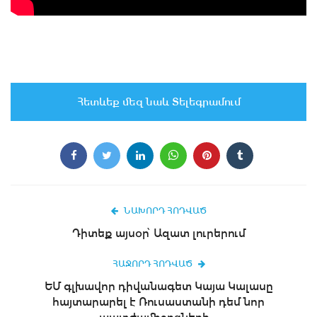
Հետևեք մեզ նաև Տելեգրամում
ՆԱԽՈՐԴ ՀՈԴՎԱԾ
Դիտեք այսօր՝ Ազատ լուրերում
ՀԱՋՈՐԴ ՀՈԴՎԱԾ
ԵՄ գլխավոր դիվանագետ Կայա Կալասը
հայտարարել է Ռուսաստանի դեմ նոր