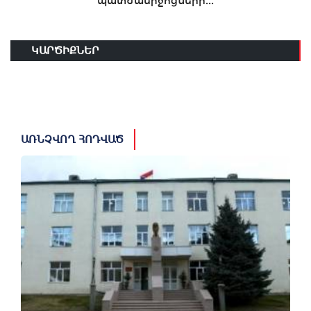
պատժամիջոցների...
ԿԱՐԾԻՔՆԵՐ
ԱՌՆՉՎՈՂ ՀՈԴՎԱԾ