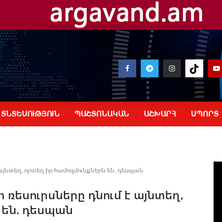
ՏՆՏԵՍՈՒԹՅՈՒՆ
ՊԱՇՏՈՆԱԿԱՆ
ԱՇԽԱՐՀ
ՍՊՈՐՏ
այնտեղ, որտեղ իր համոզմունքներն են. դեսպան
ռեսուրսները դնում է այնտեղ,
 են. դեսպան