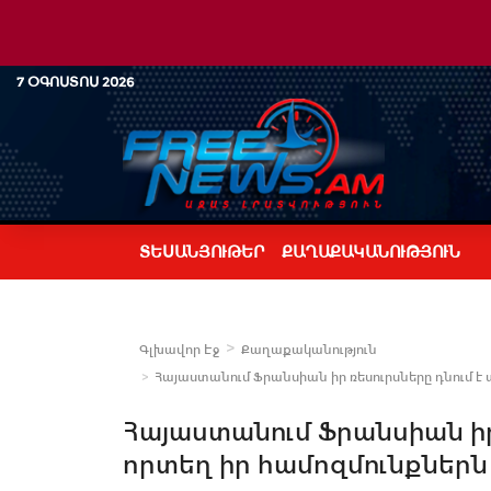
7 ՕԳՈՍՏՈՍ 2026
ՏԵՍԱՆՅՈՒԹԵՐ
ՔԱՂԱՔԱԿԱՆՈՒԹՅՈՒՆ
Գլխավոր Էջ
Քաղաքականություն
Հայաստանում Ֆրանսիան իր ռեսուրսները դնում է 
Հայաստանում Ֆրանսիան իր 
որտեղ իր համոզմունքներն