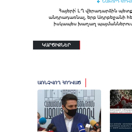
ՆԱԽՈՐԴ ՀՈԴՎ
Հայերի՝ ԼՂ վերադարձին պետք
անդրադառնալ, երբ Ադրբեջանի հ
իսկապես խաղաղ պայմաններում.
ԿԱՐԾԻՔՆԵՐ
ԱՌՆՉՎՈՂ ՀՈԴՎԱԾ