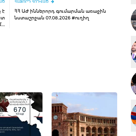
ԱԾ
ՀԱՋՈՐԴ ՀՈԴՎԱԾ
 է
ՀՀ ԱԺ իններորդ գումարման առաջին
ետ
նստաշրջան 07.08.2026 #ուղիղ
..