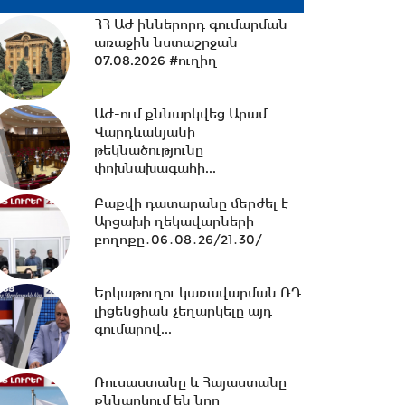
ՀՀ ԱԺ իններորդ գումարման
առաջին նստաշրջան
13:27 -
Շալվա Պապուաշվիլին
07.08.2026 #ուղիղ
շնորհավորական ուղերձ է
հղել Ռուբեն Ռուբինյանին...
ԱԺ-ում քննարկվեց Արամ
Վարդևանյանի
13:02 -
ՀԷՑ-ը դառնալու է
թեկնածությունը
պետական սեփականություն,
փոխնախագահի...
հանձնվելու է
հավատարմագրային...
Բաքվի դատարանը մերժել է
Արցախի ղեկավարների
12:36 -
Խնդիր ենք դրել 2026-
բողոքը․06․08․26/21․30/
2031 թթ.-ին պետությանը
վերադարձնել...
Երկաթուղու կառավարման ՌԴ
լիցենցիան չեղարկելը այդ
գումարով...
11:53 -
Կոնգոյում Էբոլայի
հիվանդության նոր դեպքերի
թիվը կրկնապատկվել...
Ռուսաստանը և Հայաստանը
քննարկում են նոր