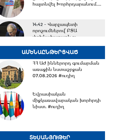
հայտնվել Խորհրդարանում....
14:42 -
Վարչապետի
որոշումներով՝ ԲՏԱ
փոխնախարարն ու
Քաղշինկոմիտեի...
ԱՄԵՆԱԸՆԹԵՐՑՎԱԾ
14:23 -
Քրիստիննե
ՀՀ ԱԺ իններորդ գումարման
Գրիգորյանը վերանշանակվել
առաջին նստաշրջան
է արտաքին
07.08.2026 #ուղիղ
հետախուզության...
14:09 -
14 կիլոմետրից ավելի
Եվրասիական
նոր ջրագծեր. Արմավիրի
միջկառավարական խորհրդի
մարզի երեք համայնք՝...
նիստ. #ուղիղ
13:38 -
TRIPP-ի ՍԴ-ի
համապատասխանության
հարցը որոշելու վերաբերյալ...
ՏԵՍԱՆՅՈՒԹԵՐ