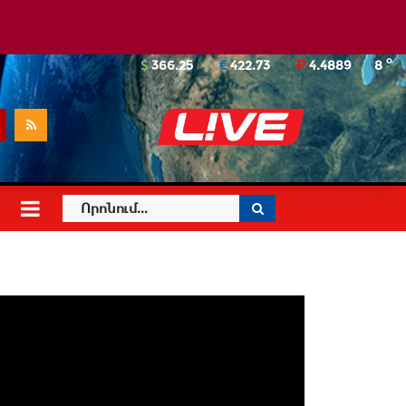
o
366.25
422.73
4.4889
8