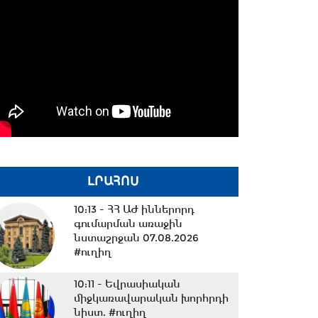
ԼՐԱՀՈՍ
10:13 -
ՀՀ ԱԺ իններորդ
գումարման առաջին
նստաշրջան 07.08.2026
#ուղիղ
10:11 -
Եվրասիական
միջկառավարական խորհրդի
նիստ. #ուղիղ