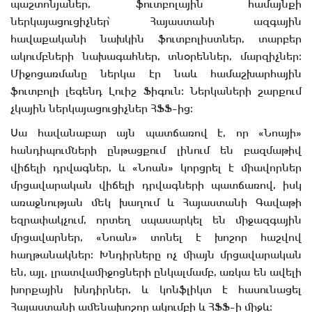
պաշտոնյաներ, ֆուտբոլային համայնքի
ներկայացուցիչներ՝ Հայաստանի ազգային
հավաքականի նախկին ֆուտբոլիստներ, տարբեր
ակումբների նախագահներ, տնօրեններ, մարզիչներ։
Միջոցառմանը ներկա էր նաև համաշխարհային
ֆուտբոլի լեգենդ Լուիշ Ֆիգուն։ Ներկաների շարքում
չկային ներկայացուցիչներ ՀՖՖ–ից։
Սա հավանաբար այն պատճառով է, որ «Նոայի»
հանդիպումների ընթացքում լինում են բազմաթիվ
վիճելի դրվագներ, և «Նոան» կորցրել է միավորներ
մրցավարական վիճելի դրվագների պատճառով, իսկ
առաջնության մեկ խաղում և Հայաստանի Գավաթի
եզրափակչում, որտեղ սպասարկել են միջազգային
մրցավարներ, «Նոան» տոնել է խոշոր հաշվով
հաղթանակներ։ Խնդիրները ոչ միայն մրցավարական
են, այլ, լրատվամիջոցների ընկալմամբ, առկա են ավելի
խորքային խնդիրներ, և կոնֆլիկտ է հասունացել
Հայաստանի ամենախոշոր ակումբի և ՀՖՖ–ի միջև։