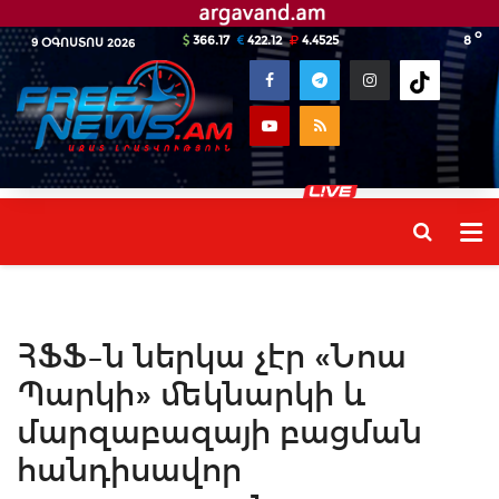
o
366.17
422.12
4.4525
8
9 ՕԳՈՍՏՈՍ 2026
ՀՖՖ–ն ներկա չէր «Նոա
Պարկի» մեկնարկի և
մարզաբազայի բացման
հանդիսավոր