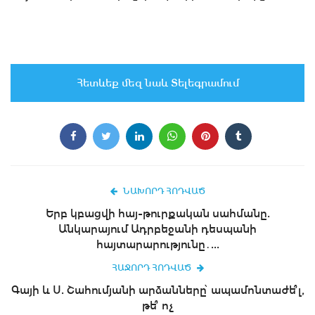
Հետևեք մեզ նաև Տելեգրամում
ՆԱԽՈՐԴ ՀՈԴՎԱԾ
Երբ կբացվի հայ-թուրքական սահմանը.
Անկարայում Ադրբեջանի դեսպանի
հայտարարությունը․...
ՀԱՋՈՐԴ ՀՈԴՎԱԾ
Գայի և Ս. Շահումյանի արձանները՝ ապամոնտաժե՞լ,
թե՞ ոչ