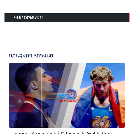
ԿԱՐԾԻՔՆԵՐ
ԱՌՆՉՎՈՂ ՀՈԴՎԱԾ
Արթուր Ալեքսանյանը՝ Եվրոպայի 7-ակի, Գոռ