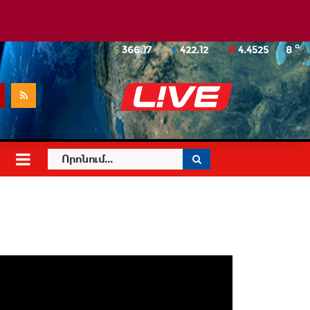
o
366.17
422.12
4.4525
8