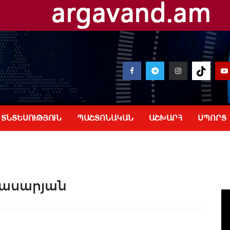
ՏՆՏԵՍՈՒԹՅՈՒՆ
ՊԱՇՏՈՆԱԿԱՆ
ԱՇԽԱՐՀ
ՍՊՈՐՏ
ասարյան