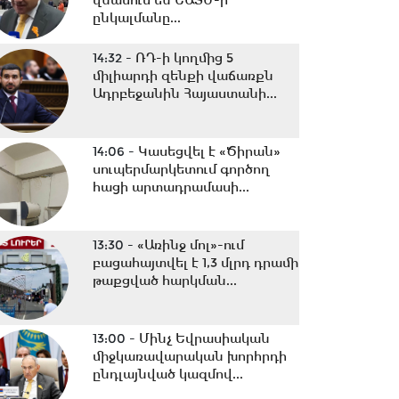
վնասում են ԵԱՏՄ-ի
ընկալմանը...
14:32 -
ՌԴ-ի կողմից 5
միլիարդի զենքի վաճառքն
Ադրբեջանին Հայաստանի...
14:06 -
Կասեցվել է «Ծիրան»
սուպերմարկետում գործող
հացի արտադրամասի...
13:30 -
«Առինջ մոլ»-ում
բացահայտվել է 1,3 մլրդ դրամի
թաքցված հարկման...
13:00 -
Մինչ Եվրասիական
միջկառավարական խորհրդի
ընդլայնված կազմով...