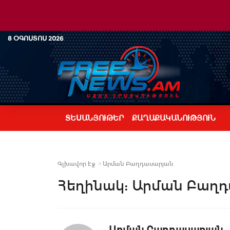
8 ՕԳՈՍՏՈՍ 2026
ՏԵՍԱՆՅՈՒԹԵՐ
ՔԱՂԱՔԱԿԱՆՈՒԹՅՈՒՆ
Գլխավոր Էջ
Արման Բաղդասարյան
Հեղինակ:
Արման Բաղդ
Արման Բաղդասարյան