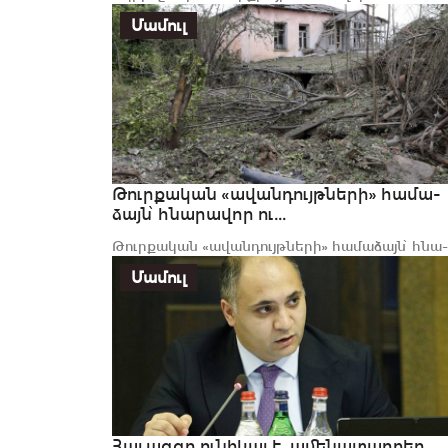
ռազմական ագրեսիան շատ թանկ է նստելու այ
Մամուլ
երկրների...
Թուր­քա­կան «ավան­դույթ­նե­րի» հա­մա­
ձայն՝ հնա­րա­վոր ու...
Թուր­քա­կան «ավան­դույթ­նե­րի» հա­մա­ձայն՝ հնա­
րա­վոր ու անհ­նար ստո­րու­թյուն­ներ․«Փաստ»
Մամուլ
Հայ ազգը ունիկալ է, ամենատարբեր