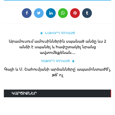
ՆԱԽՈՐԴ ՀՈԴՎԱԾ
Արամուսում ամուսիններին սպանած անձը ևս 2
անձի է սպանել և հափշտակել նրանց
ավտոմեքենան....
ՀԱՋՈՐԴ ՀՈԴՎԱԾ
Գայի և Ս. Շահումյանի արձանները՝ ապամոնտաժե՞լ,
թե՞ ոչ
ԿԱՐԾԻՔՆԵՐ