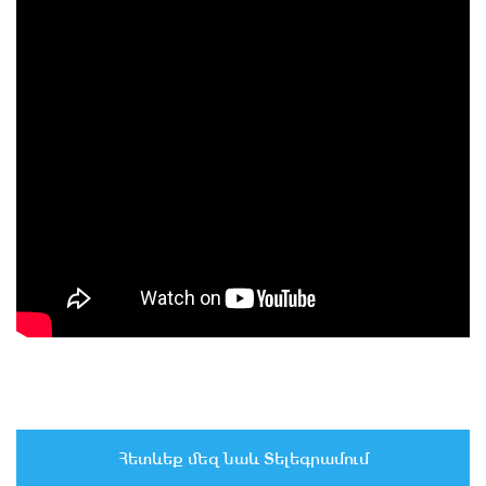
Հետևեք մեզ նաև Տելեգրամում