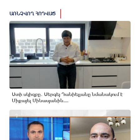
ԱՌՆՉՎՈՂ ՀՈԴՎԱԾ
Ստի սկիզբը․ Սերգեյ Դանիելյանը նմանակում է
Միքայել Մինասյանին....