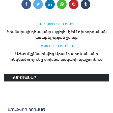
ՆԱԽՈՐԴ ՀՈԴՎԱԾ
Ֆրանսիայի դեսպանը այցելել է ԵՄ դիտորդական
առաքելության շտաբ
ՀԱՋՈՐԴ ՀՈԴՎԱԾ
ԱԺ-ում քննարկվեց Արամ Վարդևանյանի
թեկնածությունը փոխնախագահի պաշտոնում
ԿԱՐԾԻՔՆԵՐ
ԱՌՆՉՎՈՂ ՀՈԴՎԱԾ