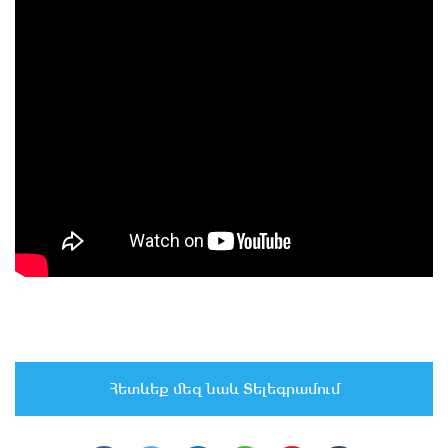
Հետևեք մեզ նաև Տելեգրամում