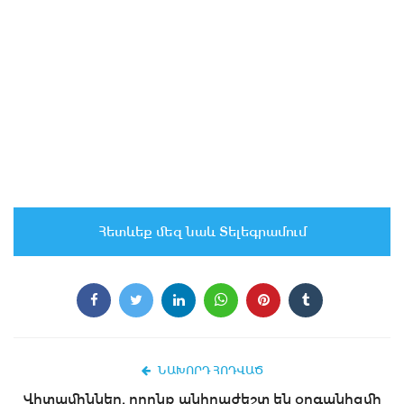
Հետևեք մեզ նաև Տելեգրամում
ՆԱԽՈՐԴ ՀՈԴՎԱԾ
Վիտամիններ, որոնք անհրաժեշտ են օրգանիզմի