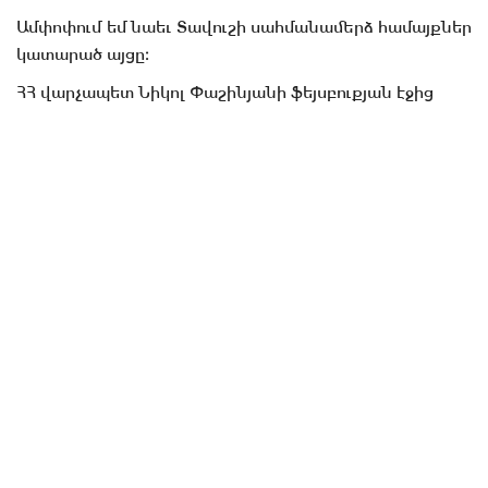
Ամփոփում եմ նաեւ Տավուշի սահմանամերձ համայքներ
կատարած այցը։
ՀՀ վարչապետ Նիկոլ Փաշինյանի ֆեյսբուքյան էջից