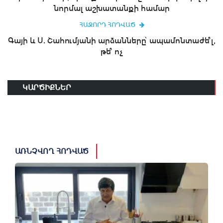
նորմալ աշխատանքի համար
ՀԱՋՈՐԴ ՀՈԴՎԱԾ
Գայի և Ս. Շահումյանի արձանները՝ ապամոնտաժե՞լ,
թե՞ ոչ
ԿԱՐԾԻՔՆԵՐ
ԱՌՆՉՎՈՂ ՀՈԴՎԱԾ