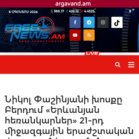
o
366.17
422.12
4.4525
8
8 ՕԳՈՍՏՈՍ 2026
Նիկոլ Փաշինյանի խոսքը
Բերդում «Երևանյան
հեռանկարներ» 21-րդ
միջազգային երաժշտական