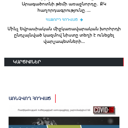
Արագածոտնի թեմի առաջնորդը․ ՔԿ
հաղորդագրությունը․...
ՀԱՋՈՐԴ ՀՈԴՎԱԾ
Մինչ Եվրասիական միջկառավարական խորհրդի
ընդլայնված կազմով նիստը տեղի է ունեցել
վարչապետների...
ԿԱՐԾԻՔՆԵՐ
ԱՌՆՉՎՈՂ ՀՈԴՎԱԾ