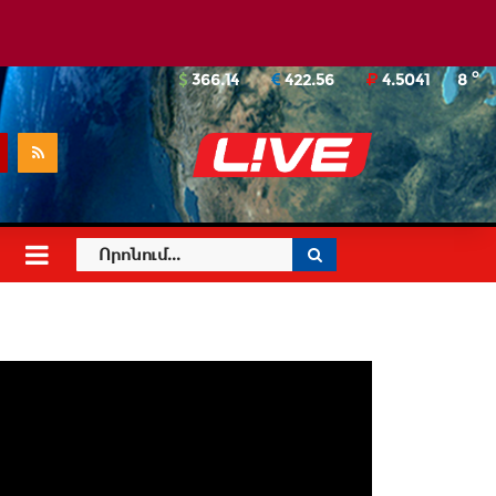
o
366.14
422.56
4.5041
8