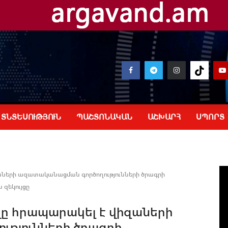
ՏՆՏԵՍՈՒԹՅՈՒՆ
ՊԱՇՏՈՆԱԿԱՆ
ԱՇԽԱՐՀ
ՍՊՈՐՏ
ների ազատականացման գործողությունների ծրագրի
զեկույցը
ը հրապարակել է վիզաների
թյունների ծրագրի