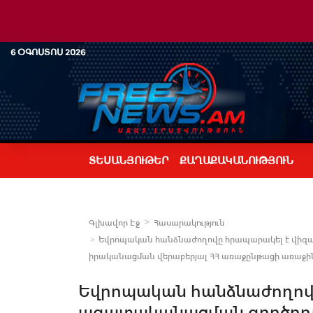
6 ՕԳՈՍՏՈՍ 2026
ՏԵՍԱՆՅՈՒԹԵՐ
ՔԱՂԱՔԱԿԱՆՈՒԹՅՈՒՆ
Գլխավոր Էջ
Հասարակություն
Եվրոպական հանձնաժողովը հրապարակել է վիզա
իրականացման վերաբերյալ ՀՀ առաջընթացի առաջին 
Եվրոպական հանձնաժողով
ազատականացման գործողու