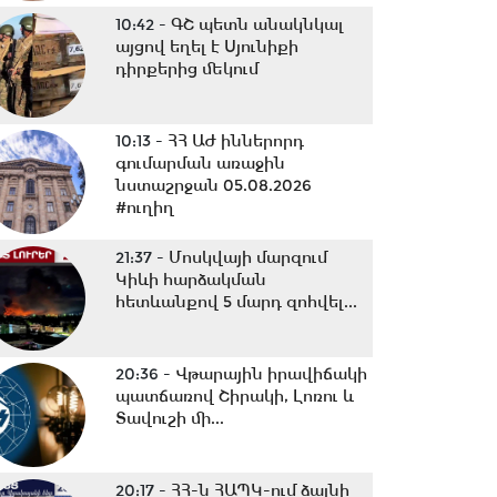
10:42 -
ԳՇ պետն անակնկալ
այցով եղել է Սյունիքի
դիրքերից մեկում
10:13 -
ՀՀ ԱԺ իններորդ
գումարման առաջին
նստաշրջան 05.08.2026
#ուղիղ
21:37 -
Մոսկվայի մարզում
Կիևի հարձակման
հետևանքով 5 մարդ զոհվել...
20:36 -
Վթարային իրավիճակի
պատճառով Շիրակի, Լոռու և
Տավուշի մի...
20:17 -
ՀՀ-ն ՀԱՊԿ-ում ձայնի