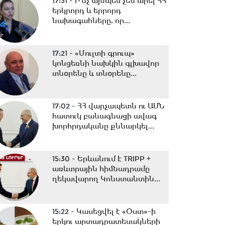
17:31 -
Ի՞նչ այնպես չեն արել ՀՀ
երկրորդ և երրորդ
նախագահները, որ...
17:21 -
«Մուլտի գրուպ»
կոնցեռնի նախկին գլխավոր
տնօրենը և տնօրենը...
17:02 -
ՀՀ վարչապետն ու ԱՄՆ
հատուկ բանագնացի ավագ
խորհրդականը քննարկել...
15:30 -
Երևանում է TRIPP +
առևտրային հիմնադրամը
ղեկավարող Կոնստանտին...
15:22 -
Կասեցվել է «Օստ»-ի
երկու արտադրատեսակների