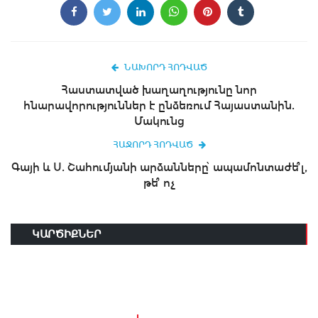
ՆԱԽՈՐԴ ՀՈԴՎԱԾ
Հաստատված խաղաղությունը նոր
հնարավորություններ է ընձեռում Հայաստանին.
Մակունց
ՀԱՋՈՐԴ ՀՈԴՎԱԾ
Գայի և Ս. Շահումյանի արձանները՝ ապամոնտաժե՞լ,
թե՞ ոչ
ԿԱՐԾԻՔՆԵՐ