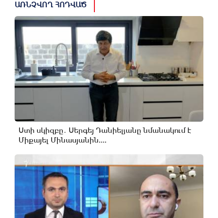
ԱՌՆՉՎՈՂ ՀՈԴՎԱԾ
Ստի սկիզբը․ Սերգեյ Դանիելյանը նմանակում է
Միքայել Մինասյանին....