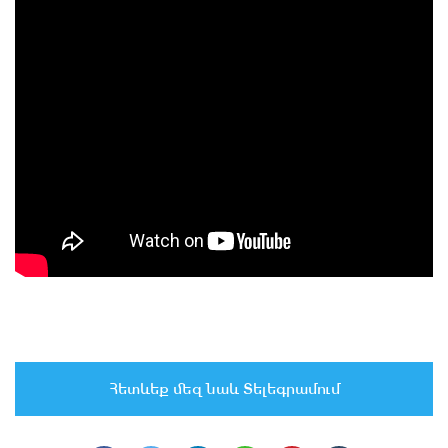
Հետևեք մեզ նաև Տելեգրամում