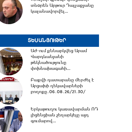
տնօրեն Արթուր Դալլաքյանը
11:17 -
Սպիտակում 23
կալանավորվել...
բնակարան կհատկացվի
երկրաշարժի հետևանքով
անօթևան...
10:49 -
Վարչապետ Փաշինյանը
ՏԵՍԱՆՅՈՒԹԵՐ
երկօրյա աշխատանքային
այցով մեկնել է...
ԱԺ-ում քննարկվեց Արամ
Վարդևանյանի
թեկնածությունը
10:31 -
փոխնախագահի...
Որպես անհետ կորած
որոնվում է 1992 թ. ծնված
Բաքվի դատարանը մերժել է
Վահագ Մարտիրոսյանը
Արցախի ղեկավարների
բողոքը․06․08․26/21․30/
10:21 -
«Մուլտի գրուպ»
կոնցեռնի նախկին գլխավոր
Երկաթուղու կառավարման ՌԴ
տնօրենը կալանավորվել...
լիցենցիան չեղարկելը այդ
գումարով...
10:09 -
Երեք նախարարություն