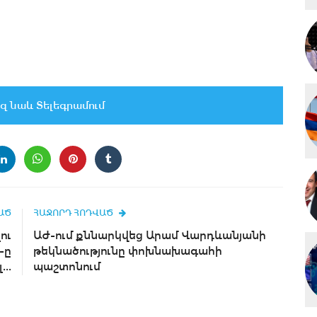
զ նաև Տելեգրամում
ԱԾ
ՀԱՋՈՐԴ ՀՈԴՎԱԾ
ու
ԱԺ-ում քննարկվեց Արամ Վարդևանյանի
-ը
թեկնածությունը փոխնախագահի
..
պաշտոնում