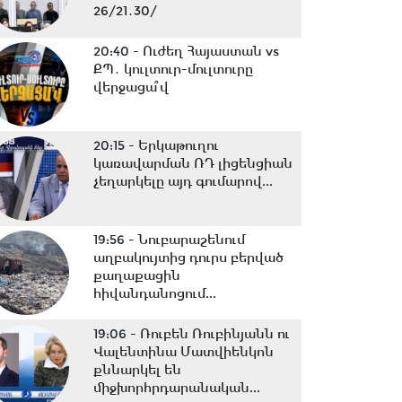
26/21․30/
20:40 -
Ուժեղ Հայաստան vs
ՔՊ․ կուլտուր-մուլտուրը
վերջացա՞վ
20:15 -
Երկաթուղու
կառավարման ՌԴ լիցենցիան
չեղարկելը այդ գումարով...
19:56 -
Նուբարաշենում
աղբակույտից դուրս բերված
քաղաքացին
հիվանդանոցում...
19:06 -
Ռուբեն Ռուբինյանն ու
Վալենտինա Մատվիենկոն
քննարկել են
միջխորհրդարանական...