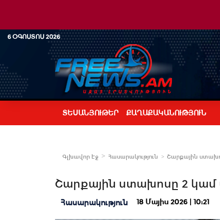
6 ՕԳՈՍՏՈՍ 2026
ՏԵՍԱՆՅՈՒԹԵՐ
ՔԱՂԱՔԱԿԱՆՈՒԹՅՈՒՆ
Գլխավոր Էջ
Հասարակություն
Շարքային ստախոս
Շարքային ստախոսը 2 կամ 
18 Մայիս 2026 | 10:21
Հասարակություն