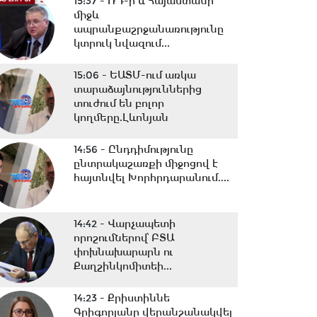
15:37 -
ՌԴ-ի և Հայաստանի
միջև
ապրանքաշրջանառությունը
կտրուկ նվազում...
15:06 -
ԵԱՏՄ-ում առկա
տարաձայնություններից
տուժում են բոլոր
կողմերը.Լևոնյան
14:56 -
Ընդդիմությունը
ընտրակաշառքի միջոցով է
հայտնվել Խորհրդարանում....
14:42 -
Վարչապետի
որոշումներով՝ ԲՏԱ
փոխնախարարն ու
Քաղշինկոմիտեի...
14:23 -
Քրիստիննե
Գրիգորյանը վերանշանակվել