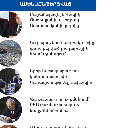
հավատարմագրային...
ԱՄԵՆԱԸՆԹԵՐՑՎԱԾ
12:36 -
Բացահայտվել է Գագիկ
Խնդիր ենք դրել 2026-
2031 թթ.-ին պետությանը
Ծառուկյանի և Սեդրակ
վերադարձնել...
Առուստամյանի կողմից...
Նուբարաշենում աղբակույտից
11:53 -
Կոնգոյում Էբոլայի
դուրս բերված քաղաքացին
հիվանդության նոր դեպքերի
հիվանդանոցում...
թիվը կրկնապատկվել...
Երեք նախարարություն
11:40 -
«Մուլտի գրուպ»
կանվանափոխվի․
կոնցեռնի տնօրեն Արթուր
Կառավարությունը նախագիծ...
Դալլաքյանը կալանավորվել...
Վարչապետի որոշումներով՝
11:32 -
«Մուլտի գրուպ»
ԲՏԱ փոխնախարարն ու
կոնցեռնի նախկին տնօրեն
Քաղշինկոմիտեի...
Սեդրակ Առուստամյանը...
«Մուլտի գրուպ» կոնցեռնի