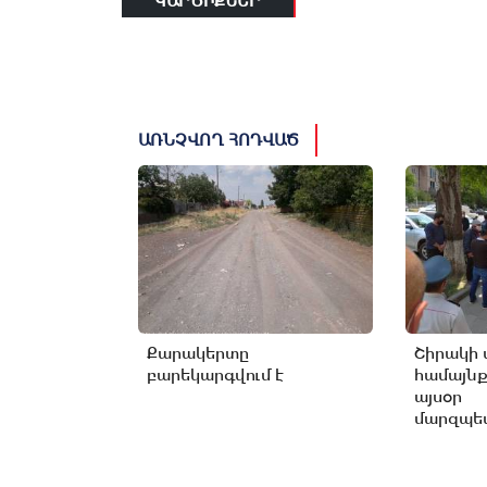
ԿԱՐԾԻՔՆԵՐ
ԱՌՆՉՎՈՂ ՀՈԴՎԱԾ
Քարակերտը
Շիրակի 
բարեկարգվում է
համայնք
այսօր
մարզպետ