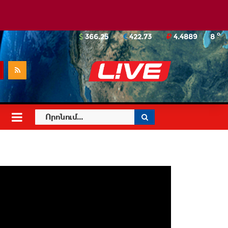
o
366.25
422.73
4.4889
8