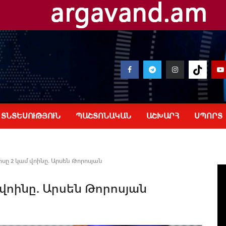
ՏՆՏԵՍՈՒԹՅՈՒՆ
ՊԱՇՏՈՆԱԿԱՆ
ԱՇԽԱՐՀ
ՍՊՈՐՏ
ը 2 կամ վոինը. Արսեն Թորոսյան
վոինը. Արսեն Թորոսյան