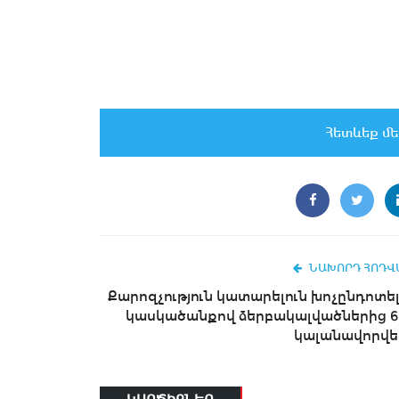
Հետևեք մե
ՆԱԽՈՐԴ ՀՈԴՎ
Քարոզչություն կատարելուն խոչընդոտել
կասկածանքով ձերբակալվածներից 6
կալանավորվել.