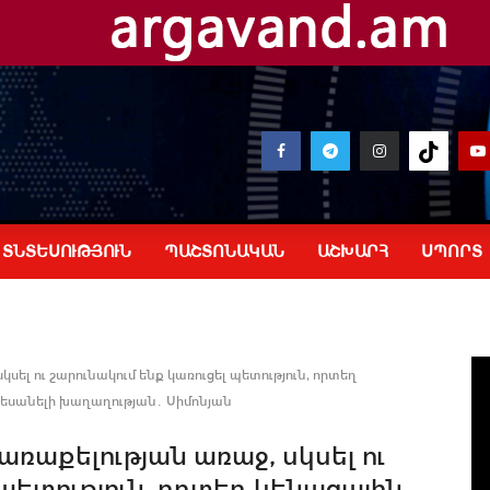
ՏՆՏԵՍՈՒԹՅՈՒՆ
ՊԱՇՏՈՆԱԿԱՆ
ԱՇԽԱՐՀ
ՍՊՈՐՏ
լ ու շարունակում ենք կառուցել պետություն, որտեղ
տեսանելի խաղաղության․ Սիմոնյան
աքելության առաջ, սկսել ու
 պետություն, որտեղ կենացային