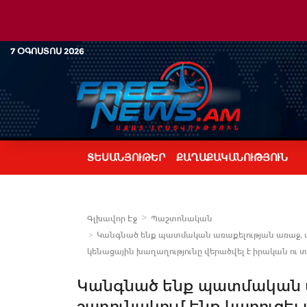
7 ՕԳՈՍՏՈՍ 2026
ՏԵՍԱՆՅՈՒԹԵՐ
ՔԱՂԱՔԱԿԱՆՈՒԹՅՈՒՆ
Գլխավոր Էջ
Պաշտոնական
Կանգնած ենք պատմական առաքելության առաջ, սկսե
կենացային խաղաղությունը վերածվել է իրական ու 
Կանգնած ենք պատմական առ
շարունակում ենք կառուցել