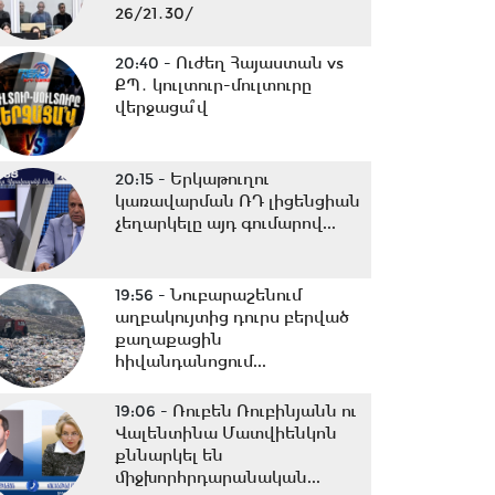
26/21․30/
20:40 -
Ուժեղ Հայաստան vs
ՔՊ․ կուլտուր-մուլտուրը
վերջացա՞վ
20:15 -
Երկաթուղու
կառավարման ՌԴ լիցենցիան
չեղարկելը այդ գումարով...
19:56 -
Նուբարաշենում
աղբակույտից դուրս բերված
քաղաքացին
հիվանդանոցում...
19:06 -
Ռուբեն Ռուբինյանն ու
Վալենտինա Մատվիենկոն
քննարկել են
միջխորհրդարանական...