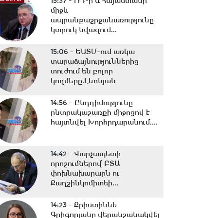
15:37 -
ՌԴ-ի և Հայաստանի
միջև
ապրանքաշրջանառությունը
կտրուկ նվազում...
15:06 -
ԵԱՏՄ-ում առկա
տարաձայնություններից
տուժում են բոլոր
կողմերը.Լևոնյան
14:56 -
Ընդդիմությունը
ընտրակաշառքի միջոցով է
հայտնվել Խորհրդարանում....
14:42 -
Վարչապետի
որոշումներով՝ ԲՏԱ
փոխնախարարն ու
Քաղշինկոմիտեի...
14:23 -
Քրիստիննե
Գրիգորյանը վերանշանակվել