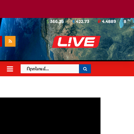
o
366.25
422.73
4.4889
8