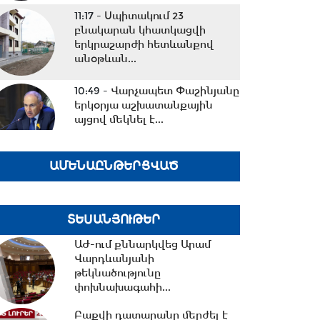
11:17 -
Սպիտակում 23
բնակարան կհատկացվի
երկրաշարժի հետևանքով
անօթևան...
10:49 -
Վարչապետ Փաշինյանը
երկօրյա աշխատանքային
այցով մեկնել է...
ԱՄԵՆԱԸՆԹԵՐՑՎԱԾ
10:31 -
Որպես անհետ կորած
որոնվում է 1992 թ. ծնված
Վահագ Մարտիրոսյանը
ՏԵՍԱՆՅՈՒԹԵՐ
10:21 -
«Մուլտի գրուպ»
ԱԺ-ում քննարկվեց Արամ
կոնցեռնի նախկին գլխավոր
Վարդևանյանի
տնօրենը կալանավորվել...
թեկնածությունը
փոխնախագահի...
Բաքվի դատարանը մերժել է
10:09 -
Երեք նախարարություն