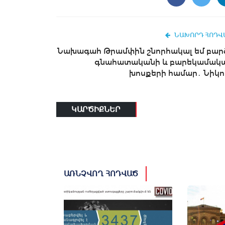
ՆԱԽՈՐԴ ՀՈԴՎ
Նախագահ Թրամփին շնորհակալ եմ բար
գնահատականի և բարեկամակ
խոսքերի համար․ Նիկոլ.
ԿԱՐԾԻՔՆԵՐ
ԱՌՆՉՎՈՂ ՀՈԴՎԱԾ