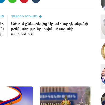
ԱԾ
ՀԱՋՈՐԴ ՀՈԴՎԱԾ
ձր
ԱԺ-ում քննարկվեց Արամ Վարդևանյանի
ան
թեկնածությունը փոխնախագահի
..
պաշտոնում