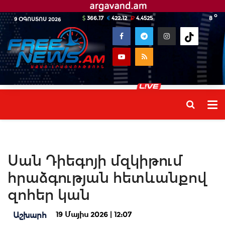
o
366.17
422.12
4.4525
8
9 ՕԳՈՍՏՈՍ 2026
Սան Դիեգոյի մզկիթում
հրաձգության հետևանքով
զոհեր կան
19 Մայիս 2026 | 12:07
Աշխարհ