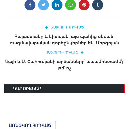
ՆԱԽՈՐԴ ՀՈԴՎԱԾ
Հայաստանը և Լիտվան, այս պահից սկսած,
ռազմավարական գործընկերներ են. Միրզոյան
ՀԱՋՈՐԴ ՀՈԴՎԱԾ
Գայի և Ս. Շահումյանի արձանները՝ ապամոնտաժե՞լ,
թե՞ ոչ
ԿԱՐԾԻՔՆԵՐ
ԱՌՆՉՎՈՂ ՀՈԴՎԱԾ