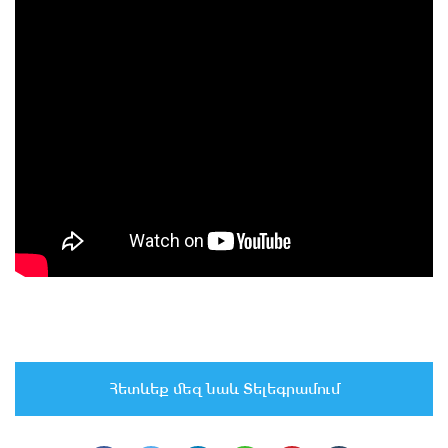
Հետևեք մեզ նաև Տելեգրամում