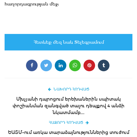
հաղորդագրության մեջ:
Հետևեք մեզ նաև Տելեգրամում
ՆԱԽՈՐԴ ՀՈԴՎԱԾ
Մխչյանի դպրոցում երեխաներին սպիտակ
փոշիանման զանգված տալու դեպքով 4 անձի
նկատմամբ...
ՀԱՋՈՐԴ ՀՈԴՎԱԾ
ԵԱՏՄ-ում առկա տարաձայնություններից տուժում