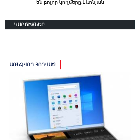
են բոլոր կողմերը.Լևոնյան
ԿԱՐԾԻՔՆԵՐ
ԱՌՆՉՎՈՂ ՀՈԴՎԱԾ