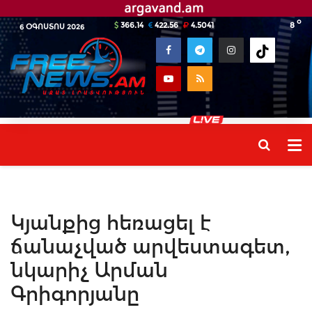
o
366.14
422.56
4.5041
8
6 ՕԳՈՍՏՈՍ 2026
Կյանքից հեռացել է
ճանաչված արվեստագետ,
նկարիչ Արման
Գրիգորյանը