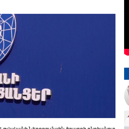
6 թվականի Ներդրումային ծրագրի ընդհանուր