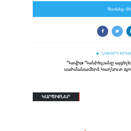
Հետևեք մե
ՆԱԽՈՐԴ ՀՈԴՎ
Դավիթ Դանիելյանը այցելել
սահմանամերձ Կաղնուտ գյո
ԿԱՐԾԻՔՆԵՐ