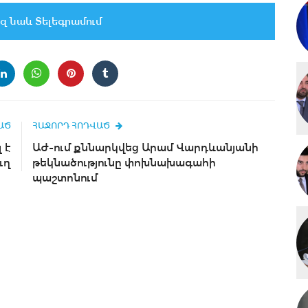
զ նաև Տելեգրամում
ԱԾ
ՀԱՋՈՐԴ ՀՈԴՎԱԾ
 է
ԱԺ-ում քննարկվեց Արամ Վարդևանյանի
ւղ
թեկնածությունը փոխնախագահի
պաշտոնում