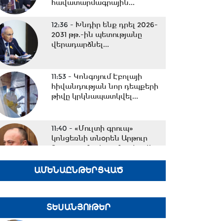
հավատարմագրային...
12:36 -
Խնդիր ենք դրել 2026-
2031 թթ.-ին պետությանը
վերադարձնել...
11:53 -
Կոնգոյում Էբոլայի
հիվանդության նոր դեպքերի
թիվը կրկնապատկվել...
11:40 -
«Մուլտի գրուպ»
կոնցեռնի տնօրեն Արթուր
Դալլաքյանը կալանավորվել...
ԱՄԵՆԱԸՆԹԵՐՑՎԱԾ
11:32 -
«Մուլտի գրուպ»
կոնցեռնի նախկին տնօրեն
Սեդրակ Առուստամյանը...
ՏԵՍԱՆՅՈՒԹԵՐ