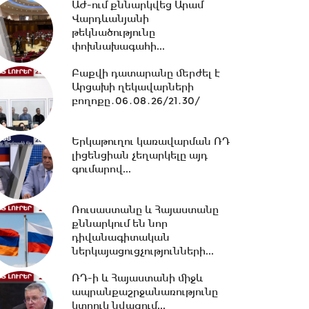
ԱԺ-ում քննարկվեց Արամ
11:17 -
Սպիտակում 23
Վարդևանյանի
բնակարան կհատկացվի
թեկնածությունը
երկրաշարժի հետևանքով
փոխնախագահի...
անօթևան...
Բաքվի դատարանը մերժել է
Արցախի ղեկավարների
10:49 -
Վարչապետ Փաշինյանը
բողոքը․06․08․26/21․30/
երկօրյա աշխատանքային
այցով մեկնել է...
Երկաթուղու կառավարման ՌԴ
լիցենցիան չեղարկելը այդ
10:31 -
Որպես անհետ կորած
գումարով...
որոնվում է 1992 թ. ծնված
Վահագ Մարտիրոսյանը
Ռուսաստանը և Հայաստանը
քննարկում են նոր
10:21 -
«Մուլտի գրուպ»
դիվանագիտական
կոնցեռնի նախկին գլխավոր
ներկայացուցչությունների...
տնօրենը կալանավորվել...
ՌԴ-ի և Հայաստանի միջև
ապրանքաշրջանառությունը
10:09 -
Երեք նախարարություն
կտրուկ նվազում...