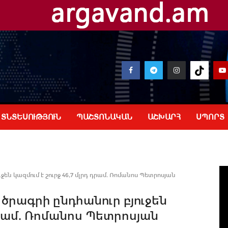
ՏՆՏԵՍՈՒԹՅՈՒՆ
ՊԱՇՏՈՆԱԿԱՆ
ԱՇԽԱՐՀ
ՍՊՈՐՏ
ջեն կազմում է շուրջ 46,7 մլրդ դրամ. Ռոմանոս Պետրոսյան
 ծրագրի ընդհանուր բյուջեն
 դրամ. Ռոմանոս Պետրոսյան