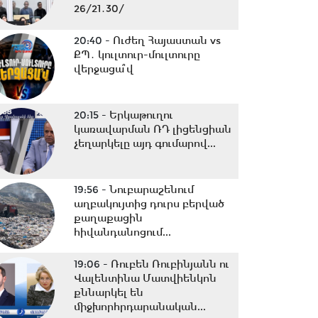
26/21․30/
20:40 -
Ուժեղ Հայաստան vs
ՔՊ․ կուլտուր-մուլտուրը
վերջացա՞վ
20:15 -
Երկաթուղու
կառավարման ՌԴ լիցենցիան
չեղարկելը այդ գումարով...
19:56 -
Նուբարաշենում
աղբակույտից դուրս բերված
քաղաքացին
հիվանդանոցում...
19:06 -
Ռուբեն Ռուբինյանն ու
Վալենտինա Մատվիենկոն
քննարկել են
միջխորհրդարանական...