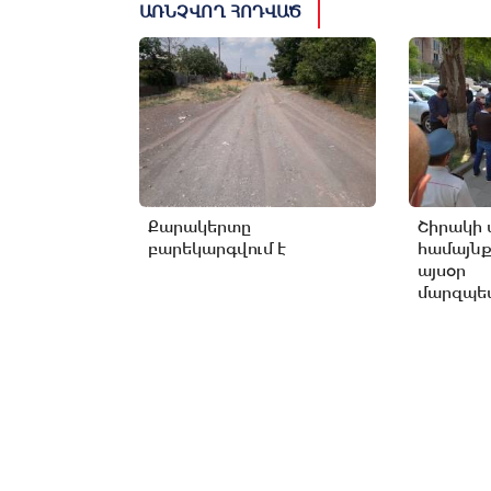
ԱՌՆՉՎՈՂ ՀՈԴՎԱԾ
Քարակերտը
Շիրակի 
բարեկարգվում է
համայնք
այսօր
մարզպետ