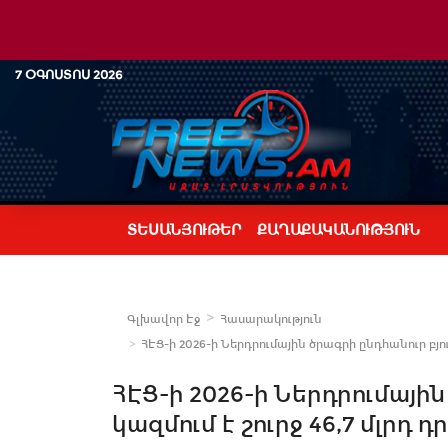
7 ՕԳՈՍՏՈՍ 2026
ՏԵՍԱՆՅՈՒԹԵՐ
ՔԱՂԱՔԱԿԱՆՈՒԹՅՈՒՆ
Գլխավոր Էջ
Հասարակություն
ՀԷՑ-ի 2026-ի Ներդրումային ծրագրի ընդհանուր բյու
ՀԷՑ-ի 2026-ի Ներդրումային
կազմում է շուրջ 46,7 մլրդ