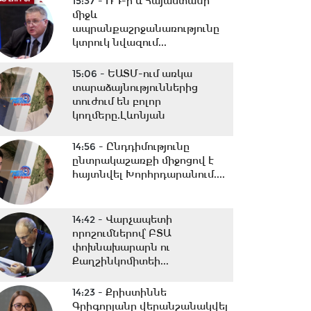
15:37 -
ՌԴ-ի և Հայաստանի
միջև
ապրանքաշրջանառությունը
կտրուկ նվազում...
15:06 -
ԵԱՏՄ-ում առկա
տարաձայնություններից
տուժում են բոլոր
կողմերը.Լևոնյան
14:56 -
Ընդդիմությունը
ընտրակաշառքի միջոցով է
հայտնվել Խորհրդարանում....
14:42 -
Վարչապետի
որոշումներով՝ ԲՏԱ
փոխնախարարն ու
Քաղշինկոմիտեի...
14:23 -
Քրիստիննե
Գրիգորյանը վերանշանակվել