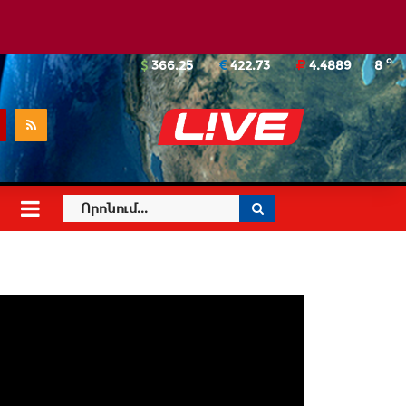
o
366.25
422.73
4.4889
8