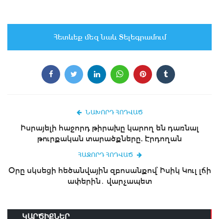
Հետևեք մեզ նաև Տելեգրամում
ՆԱԽՈՐԴ ՀՈԴՎԱԾ
Իսրայելի հաջորդ թիրախը կարող են դառնալ
թուրքական տարածքները. Էրդողան
ՀԱՋՈՐԴ ՀՈԴՎԱԾ
Օրը սկսեցի հեծանվային զբոսանքով՝ Իսիկ Կուլ լճի
ափերին․ վարչապետ
ԿԱՐԾԻՔՆԵՐ