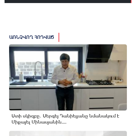
ԱՌՆՉՎՈՂ ՀՈԴՎԱԾ
Ստի սկիզբը․ Սերգեյ Դանիելյանը նմանակում է
Միքայել Մինասյանին....