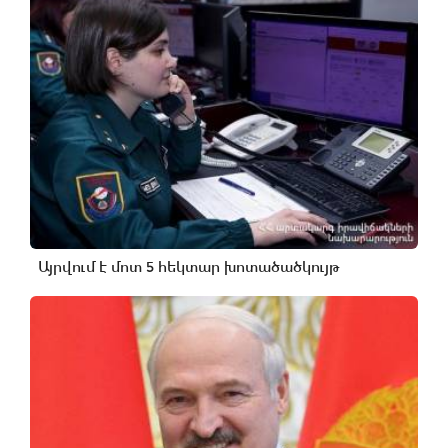
Այրվում է մոտ 5 հեկտար խոտածածկույթ