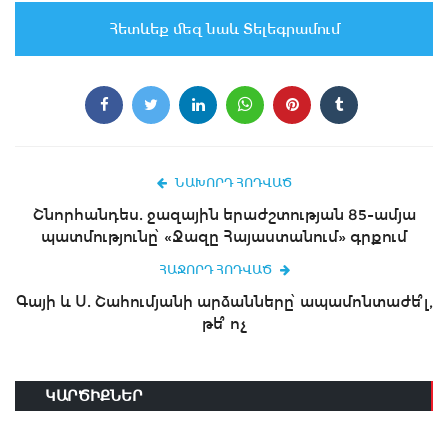
Հետևեք մեզ նաև Տելեգրամում
ՆԱԽՈՐԴ ՀՈԴՎԱԾ
Շնորհանդես. ջազային երաժշտության 85-ամյա
պատմությունը՝ «Ջազը Հայաստանում» գրքում
ՀԱՋՈՐԴ ՀՈԴՎԱԾ
Գայի և Ս. Շահումյանի արձանները՝ ապամոնտաժե՞լ,
թե՞ ոչ
ԿԱՐԾԻՔՆԵՐ