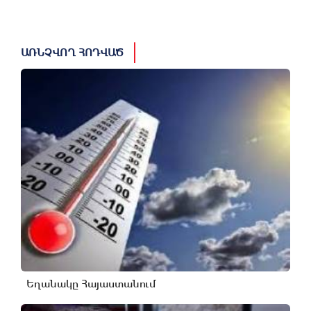
ԱՌՆՉՎՈՂ ՀՈԴՎԱԾ
Եղանակը Հայաստանում