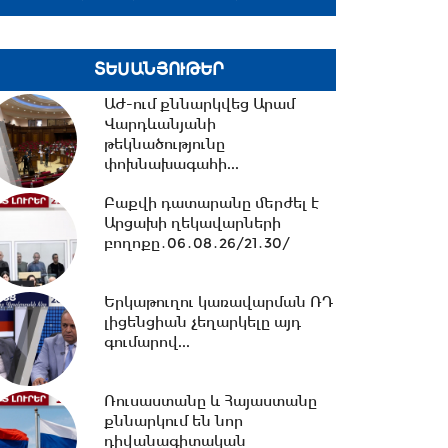
հավատարմագրային...
12:36 -
Խնդիր ենք դրել 2026-
ՏԵՍԱՆՅՈՒԹԵՐ
2031 թթ.-ին պետությանը
վերադարձնել...
ԱԺ-ում քննարկվեց Արամ
Վարդևանյանի
թեկնածությունը
11:53 -
Կոնգոյում Էբոլայի
փոխնախագահի...
հիվանդության նոր դեպքերի
թիվը կրկնապատկվել...
Բաքվի դատարանը մերժել է
Արցախի ղեկավարների
բողոքը․06․08․26/21․30/
11:40 -
«Մուլտի գրուպ»
կոնցեռնի տնօրեն Արթուր
Դալլաքյանը կալանավորվել...
Երկաթուղու կառավարման ՌԴ
լիցենցիան չեղարկելը այդ
գումարով...
11:32 -
«Մուլտի գրուպ»
կոնցեռնի նախկին տնօրեն
Ռուսաստանը և Հայաստանը
Սեդրակ Առուստամյանը...
քննարկում են նոր
դիվանագիտական