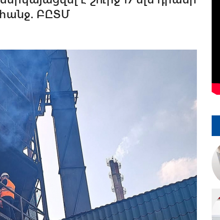
հանջ. ԲԸՏՄ