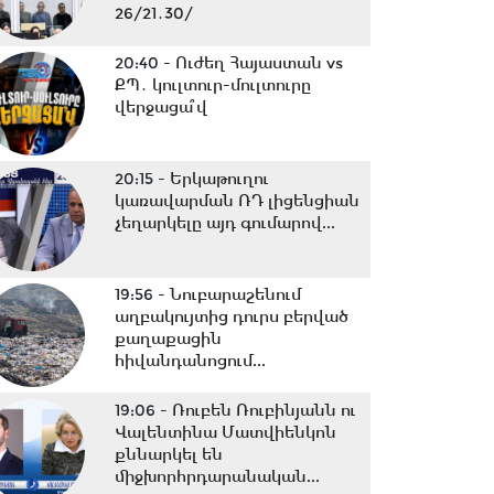
26/21․30/
20:40 -
Ուժեղ Հայաստան vs
ՔՊ․ կուլտուր-մուլտուրը
վերջացա՞վ
20:15 -
Երկաթուղու
կառավարման ՌԴ լիցենցիան
չեղարկելը այդ գումարով...
19:56 -
Նուբարաշենում
աղբակույտից դուրս բերված
քաղաքացին
հիվանդանոցում...
19:06 -
Ռուբեն Ռուբինյանն ու
Վալենտինա Մատվիենկոն
քննարկել են
միջխորհրդարանական...