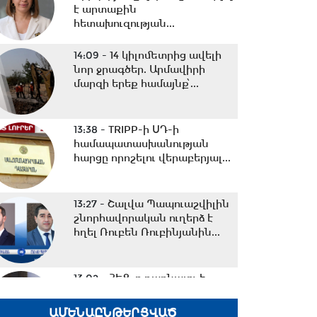
է արտաքին
հետախուզության...
14:09 -
14 կիլոմետրից ավելի
նոր ջրագծեր. Արմավիրի
մարզի երեք համայնք՝...
13:38 -
TRIPP-ի ՍԴ-ի
համապատասխանության
հարցը որոշելու վերաբերյալ...
13:27 -
Շալվա Պապուաշվիլին
շնորհավորական ուղերձ է
հղել Ռուբեն Ռուբինյանին...
13:02 -
ՀԷՑ-ը դառնալու է
պետական սեփականություն,
հանձնվելու է
ԱՄԵՆԱԸՆԹԵՐՑՎԱԾ