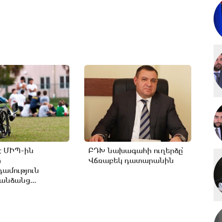
է ՄԻՊ-ին
ԲԴԽ նախագահի ուղերձը՝
ր
Վճռաբեկ դատարանին
ամություն
անձանց...