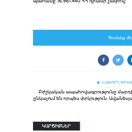
պահանջ՝ 16.961.440 ՀՀ դրամի չափով։
Հետևեք մե
ՆԱԽՈՐԴ ՀՈԴՎ
Բժշկական ապահովագրությունը մարդ
ընկալում են որպես փրկություն. Ավանեսյ
ԿԱՐԾԻՔՆԵՐ