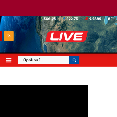
o
366.25
422.73
4.4889
8