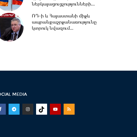
ներկայացուցչությունների...
11:17 -
Սպիտակում 23
բնակարան կհատկացվի
ՌԴ-ի և Հայաստանի միջև
երկրաշարժի հետևանքով
ապրանքաշրջանառությունը
անօթևան...
կտրուկ նվազում...
10:49 -
Վարչապետ Փաշինյանը
երկօրյա աշխատանքային
այցով մեկնել է...
10:31 -
Որպես անհետ կորած
որոնվում է 1992 թ. ծնված
Վահագ Մարտիրոսյանը
OCIAL MEDIA
10:21 -
«Մուլտի գրուպ»
կոնցեռնի նախկին գլխավոր
տնօրենը կալանավորվել...
10:09 -
Երեք նախարարություն