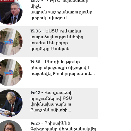
15:37 -
ՌԴ-ի և Հայաստանի
միջև
ապրանքաշրջանառությունը
կտրուկ նվազում...
15:06 -
ԵԱՏՄ-ում առկա
տարաձայնություններից
տուժում են բոլոր
կողմերը.Լևոնյան
14:56 -
Ընդդիմությունը
ընտրակաշառքի միջոցով է
հայտնվել Խորհրդարանում....
14:42 -
Վարչապետի
որոշումներով՝ ԲՏԱ
փոխնախարարն ու
Քաղշինկոմիտեի...
14:23 -
Քրիստիննե
Գրիգորյանը վերանշանակվել