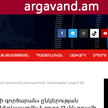
ՏՆՏԵՍՈՒԹՅՈՒՆ
ՊԱՇՏՈՆԱԿԱՆ
ԱՇԽԱՐՀ
ՍՊՈՐՏ
ան վառարանի շահագործումը. ներկայացվել է շուրջ 17 մլն
թի գործարան» ընկերության
րկայացվել է շուրջ 17 մլն դրամի