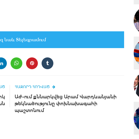
զ նաև Տելեգրամում
ԱԾ
ՀԱՋՈՐԴ ՀՈԴՎԱԾ
իկ
ԱԺ-ում քննարկվեց Արամ Վարդևանյանի
ան
թեկնածությունը փոխնախագահի
պաշտոնում