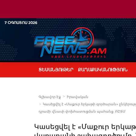
7 ՕԳՈՍՏՈՍ 2026
ՏԵՍԱՆՅՈՒԹԵՐ
ՔԱՂԱՔԱԿԱՆՈՒԹՅՈՒՆ
Գլխավոր Էջ
Իրավական
Կասեցվել է «Մաքուր երկաթի գործարան» ընկերությ
դրամի վնասի փոխհատուցման պահանջ. ԲԸՏՄ
Կասեցվել է «Մաքուր երկա
վառարանի շահագործումը. նե