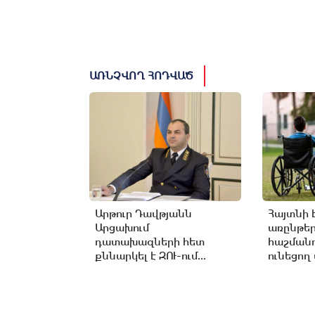
ԱՌՆՉՎՈՂ ՀՈԴՎԱԾ
Արթուր Դավթյանն
Հայտնի 
Արցախում
առընթե
դատախազների հետ
հաշմանդ
քննարկել է ԶՈՒ-ում...
ունեցող 