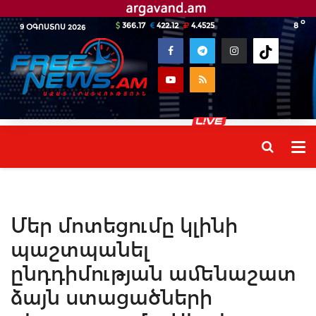
o
366.17
422.12
4.4525
8
9 ՕԳՈՍՏՈՍ 2026
Մեր մոտեցումը կլինի
պաշտպանել
ընդդիմության ամենաշատ
ձայն ստացածների