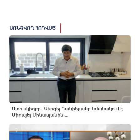
ԱՌՆՉՎՈՂ ՀՈԴՎԱԾ
Ստի սկիզբը․ Սերգեյ Դանիելյանը նմանակում է
Միքայել Մինասյանին....