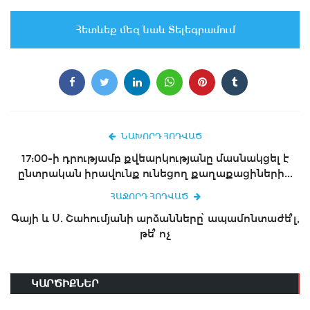
Հետևեք մեզ նաև Տելեգրամում
ՆԱԽՈՐԴ ՀՈԴՎԱԾ
17:00-ի դրությամբ քվեարկությանը մասնակցել է
ընտրական իրավունք ունեցող քաղաքացիների...
ՀԱՋՈՐԴ ՀՈԴՎԱԾ
Գայի և Ս. Շահումյանի արձանները՝ ապամոնտաժե՞լ,
թե՞ ոչ
ԿԱՐԾԻՔՆԵՐ