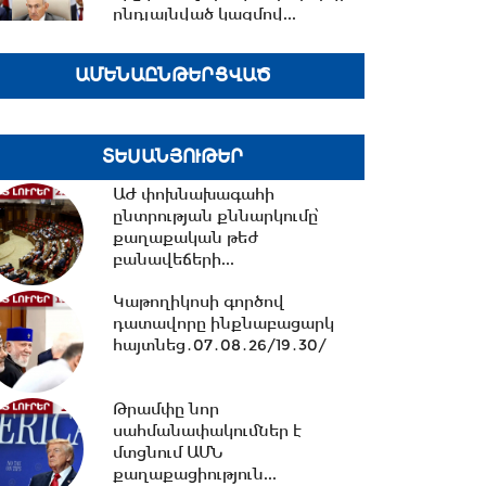
ընդլայնված կազմով...
ԱՄԵՆԱԸՆԹԵՐՑՎԱԾ
12:33 -
Իրանի
հետախուզությունը հայտնել է
«Մոսադ»-ի հետ կապ
ունեցող...
ՏԵՍԱՆՅՈՒԹԵՐ
ԱԺ փոխնախագահի
12:15 -
Նիկոլ Փաշինյանը
ընտրության քննարկումը՝
պատասխանել է ռուսական
քաղաքական թեժ
լրատվամիջոցների
բանավեճերի...
ներկայացուցիչների...
Կաթողիկոսի գործով
11:26 -
Եվրասիական
դատավորը ինքնաբացարկ
տնտեսական միությունը
հայտնեց․07․08․26/19․30/
չպետք է դիտարկվի որպես...
Թրամփը նոր
10:38 -
Օրը սկսեցի
սահմանափակումներ է
հեծանվային զբոսանքով՝ Իսիկ
մտցնում ԱՄՆ
Կուլ լճի ափերին․...
քաղաքացիություն...