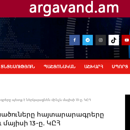
ՏՆՏԵՍՈՒԹՅՈՒՆ
ՊԱՇՏՈՆԱԿԱՆ
ԱՇԽԱՐՀ
ՍՊՈՐՏ
րերը պետք է ներկայացնեն մինչև մայիսի 13-ը. ԿԸՀ
եկնածուները հայտարարագրերը
մայիսի 13-ը. ԿԸՀ