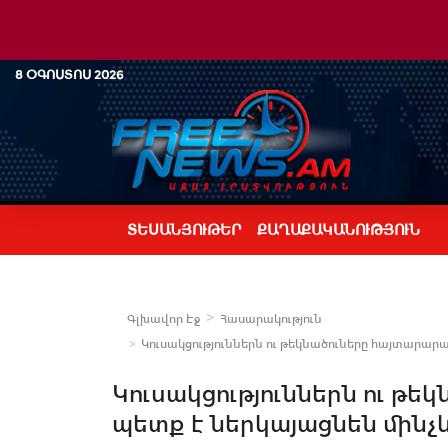
8 ՕԳՈՍՏՈՍ 2026
ՏԵՍԱՆՅՈՒԹԵՐ
ՔԱՂԱՔԱԿԱՆՈՒԹՅՈՒՆ
Գլխավոր Էջ
Հասարակություն
Կուսակցություններն ու թեկնածուները հայտարարագ
Կուսակցություններն ու թ
պետք է ներկայացնեն մինչև 