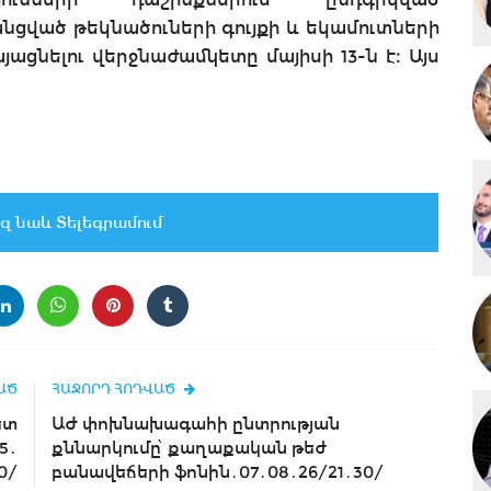
անցված թեկնածուների գույքի և եկամուտների
ցնելու վերջնաժամկետը մայիսի 13-ն է։ Այս
զ նաև Տելեգրամում
ԱԾ
ՀԱՋՈՐԴ ՀՈԴՎԱԾ
ետ
ԱԺ փոխնախագահի ընտրության
5․
քննարկումը՝ քաղաքական թեժ
0/
բանավեճերի ֆոնին․07․08․26/21․30/