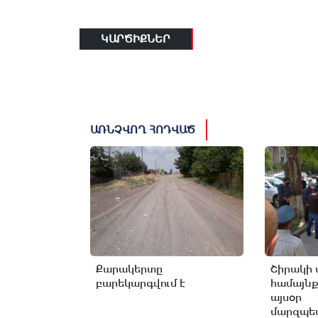
ԿԱՐԾԻՔՆԵՐ
ԱՌՆՉՎՈՂ ՀՈԴՎԱԾ
Քարակերտը
Շիրակի 
բարեկարգվում է
համայնք
այսօր
մարզպետ