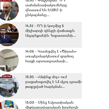
15:30 -
Փաշինյան․ ՌԴ
սահմանափակումները
վնասում են ԵԱՏՄ-ի
ընկալմանը...
14:32 -
ՌԴ-ի կողմից 5
միլիարդի զենքի վաճառքն
Ադրբեջանին Հայաստանի...
14:06 -
Կասեցվել է «Ծիրան»
սուպերմարկետում գործող
հացի արտադրամասի...
13:30 -
«Առինջ մոլ»-ում
բացահայտվել է 1,3 մլրդ դրամի
թաքցված հարկման...
13:00 -
Մինչ Եվրասիական
միջկառավարական խորհրդի