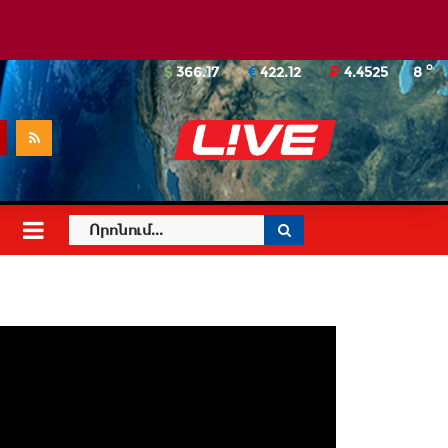
o
366.17
422.12
4.4525
8