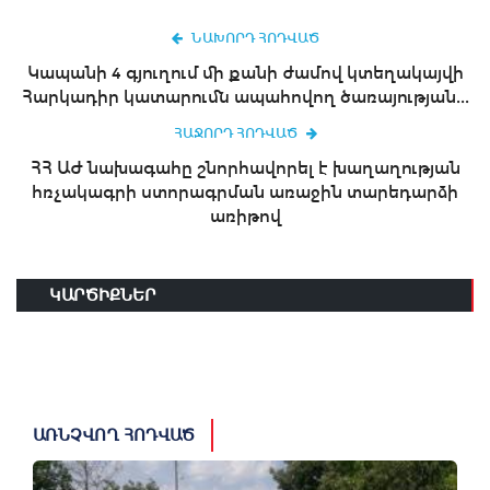
ՆԱԽՈՐԴ ՀՈԴՎԱԾ
Կապանի 4 գյուղում մի քանի ժամով կտեղակայվի
Հարկադիր կատարումն ապահովող ծառայության...
ՀԱՋՈՐԴ ՀՈԴՎԱԾ
ՀՀ ԱԺ նախագահը շնորհավորել է խաղաղության
հռչակագրի ստորագրման առաջին տարեդարձի
առիթով
ԿԱՐԾԻՔՆԵՐ
ԱՌՆՉՎՈՂ ՀՈԴՎԱԾ