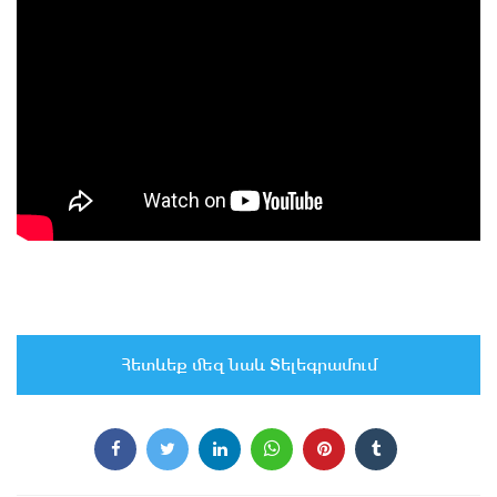
Հետևեք մեզ նաև Տելեգրամում