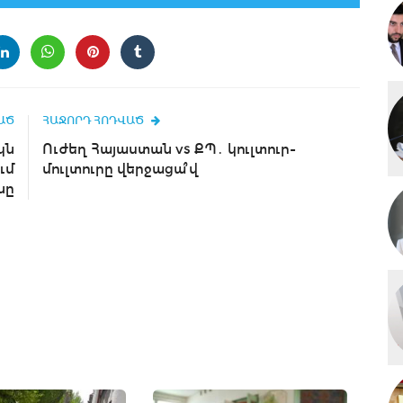
ԱԾ
ՀԱՋՈՐԴ ՀՈԴՎԱԾ
կն
Ուժեղ Հայաստան vs ՔՊ․ կուլտուր-
ւմ
մուլտուրը վերջացա՞վ
նը