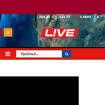
o
366.25
422.73
4.4889
8