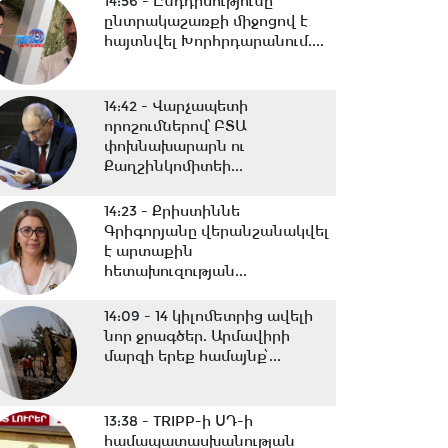
14:56 -
Ընդդիմությունը
ընտրակաշառքի միջոցով է
հայտնվել Խորհրդարանում....
14:42 -
Վարչապետի
որոշումներով՝ ԲՏԱ
փոխնախարարն ու
Քաղշինկոմիտեի...
14:23 -
Քրիստիննե
Գրիգորյանը վերանշանակվել
է արտաքին
հետախուզության...
14:09 -
14 կիլոմետրից ավելի
նոր ջրագծեր. Արմավիրի
մարզի երեք համայնք՝...
13:38 -
TRIPP-ի ՍԴ-ի
համապատասխանության