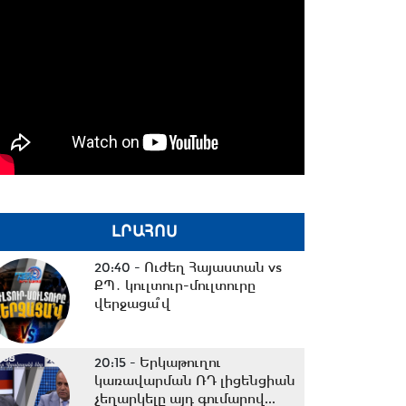
ԼՐԱՀՈՍ
20:40 -
Ուժեղ Հայաստան vs
ՔՊ․ կուլտուր-մուլտուրը
վերջացա՞վ
20:15 -
Երկաթուղու
կառավարման ՌԴ լիցենցիան
չեղարկելը այդ գումարով...