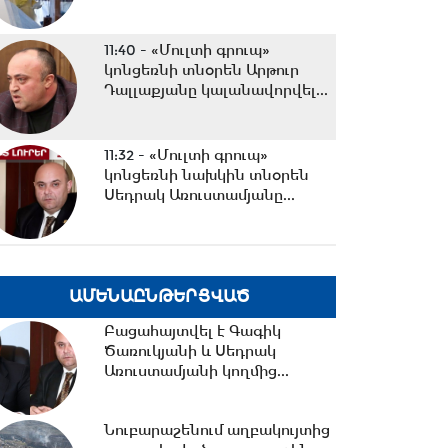
11:40 -
«Մուլտի գրուպ»
կոնցեռնի տնօրեն Արթուր
Դալլաքյանը կալանավորվել...
11:32 -
«Մուլտի գրուպ»
կոնցեռնի նախկին տնօրեն
Սեդրակ Առուստամյանը...
11:17 -
Սպիտակում 23
բնակարան կհատկացվի
ԱՄԵՆԱԸՆԹԵՐՑՎԱԾ
երկրաշարժի հետևանքով
անօթևան...
Բացահայտվել է Գագիկ
Ծառուկյանի և Սեդրակ
10:49 -
Վարչապետ Փաշինյանը
Առուստամյանի կողմից...
երկօրյա աշխատանքային
այցով մեկնել է...
Նուբարաշենում աղբակույտից