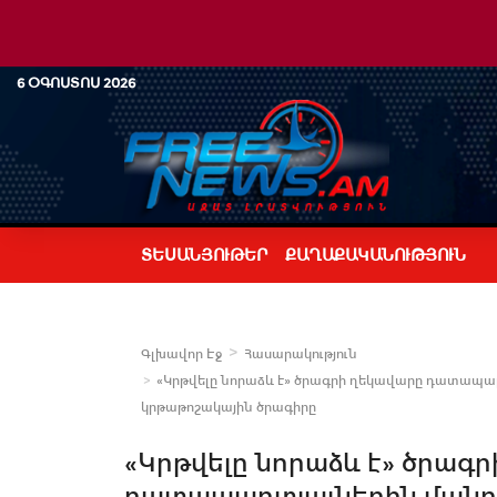
6 ՕԳՈՍՏՈՍ 2026
ՏԵՍԱՆՅՈՒԹԵՐ
ՔԱՂԱՔԱԿԱՆՈՒԹՅՈՒՆ
Գլխավոր Էջ
Հասարակություն
«Կրթվելը նորաձև է» ծրագրի ղեկավարը դատապար
կրթաթոշակային ծրագիրը
«Կրթվելը նորաձև է» ծրագ
դատապարտյալներին մանրա