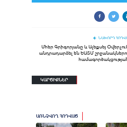
ՆԱԽՈՐԴ ՀՈԴՎ
Մհեր Գրիգորյանը և Ալեքսեյ Օվերչու
անդրադարձել են ԵԱՏՄ շրջանակներո
համագործակցությա
ԿԱՐԾԻՔՆԵՐ
ԱՌՆՉՎՈՂ ՀՈԴՎԱԾ