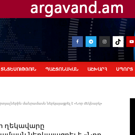
ՏՆՏԵՍՈՒԹՅՈՒՆ
ՊԱՇՏՈՆԱԿԱՆ
ԱՇԽԱՐՀ
ՍՊՈՐՏ
տյալներին մանրամասն ներկայացրել է «Նոր մեկնարկ»
րի ղեկավարը
մասն ներկայացրել է «Նոր