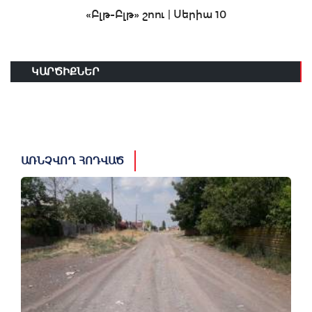
«Բլթ-Բլթ» շոու | Սերիա 10
ԿԱՐԾԻՔՆԵՐ
ԱՌՆՉՎՈՂ ՀՈԴՎԱԾ