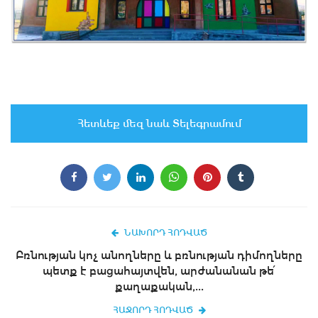
Հետևեք մեզ նաև Տելեգրամում
ՆԱԽՈՐԴ ՀՈԴՎԱԾ
Բռնության կոչ անողները և բռնության դիմողները
պետք է բացահայտվեն, արժանանան թե՛
քաղաքական,...
ՀԱՋՈՐԴ ՀՈԴՎԱԾ