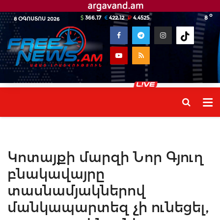
o
366.17
422.12
4.4525
8
8 ՕԳՈՍՏՈՍ 2026
Կոտայքի մարզի Նոր Գյուղ
բնակավայրը
տասնամյակներով
մանկապարտեզ չի ունեցել,