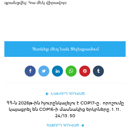
գրանցվել։ Կա մեկ վիրավոր։
Հետևեք մեզ նաև Տելեգրամում
ՆԱԽՈՐԴ ՀՈԴՎԱԾ
ՀՀ-ն 2026թ-ին հյուրընկալելու է COP17-ը․ որոշումը
կայացրել են COP16-ի մասնակից երկրները․1․11․
24/13․50
ՀԱՋՈՐԴ ՀՈԴՎԱԾ