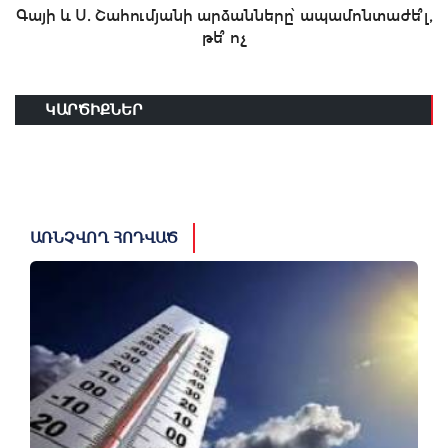
Գայի և Ս. Շահումյանի արձանները՝ ապամոնտաժե՞լ,
թե՞ ոչ
ԿԱՐԾԻՔՆԵՐ
ԱՌՆՉՎՈՂ ՀՈԴՎԱԾ