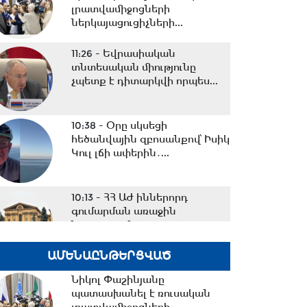
լրատվամիջոցների
ներկայացուցիչների...
11:26 -
Եվրասիական
տնտեսական միությունը
չպետք է դիտարկվի որպես...
10:38 -
Օրը սկսեցի
հեծանվային զբոսանքով՝ Իսիկ
Կուլ լճի ափերին․...
10:13 -
ՀՀ ԱԺ իններորդ
գումարման առաջին
նստաշրջան 07.08.2026
#ուղիղ
ԱՄԵՆԱԸՆԹԵՐՑՎԱԾ
10:11 -
Եվրասիական
Նիկոլ Փաշինյանը
միջկառավարական խորհրդի
պատասխանել է ռուսական
նիստ. #ուղիղ