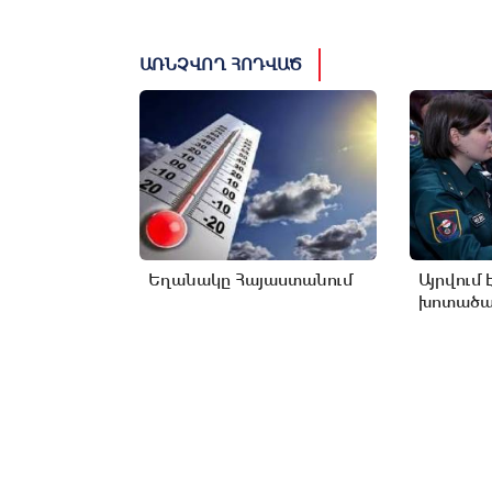
ԱՌՆՉՎՈՂ ՀՈԴՎԱԾ
Եղանակը Հայաստանում
Այրվում 
խոտածած