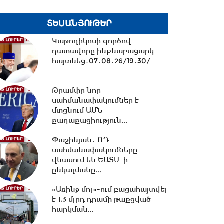
19:56 -
Նուբարաշենում
աղբակույտից դուրս բերված
ՏԵՍԱՆՅՈՒԹԵՐ
քաղաքացին
հիվանդանոցում...
Կաթողիկոսի գործով
դատավորը ինքնաբացարկ
հայտնեց․07․08․26/19․30/
19:06 -
Ռուբեն Ռուբինյանն ու
Վալենտինա Մատվիենկոն
քննարկել են
Թրամփը նոր
միջխորհրդարանական...
սահմանափակումներ է
մտցնում ԱՄՆ
18:00 -
Ազատ շփում Գնել
քաղաքացիություն...
Սարգսյանի հետ | 06.08.2026
Փաշինյան․ ՌԴ
սահմանափակումները
վնասում են ԵԱՏՄ-ի
17:32 -
Ռուսաստանը և
ընկալմանը...
Հայաստանը քննարկում են
նոր դիվանագիտական
«Առինջ մոլ»-ում բացահայտվել
ներկայացուցչությունների...
է 1,3 մլրդ դրամի թաքցված
հարկման...
16:31 -
Բացահայտվել է Գագիկ