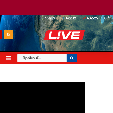
o
366.17
422.12
4.4525
8