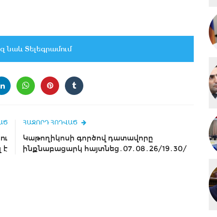
զ նաև Տելեգրամում
ԱԾ
ՀԱՋՈՐԴ ՀՈԴՎԱԾ
ու
Կաթողիկոսի գործով դատավորը
 է
ինքնաբացարկ հայտնեց․07․08․26/19․30/