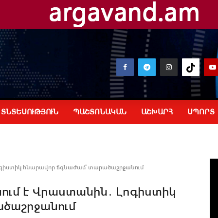
ՏՆՏԵՍՈՒԹՅՈՒՆ
ՊԱՇՏՈՆԱԿԱՆ
ԱՇԽԱՐՀ
ՍՊՈՐՏ
ոգիստիկ հնարավոր ճգնաժամ՝ տարածաշրջանում
ում է Վրաստանին․ Լոգիստիկ
ածաշրջանում