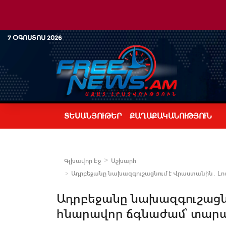
7 ՕԳՈՍՏՈՍ 2026
ՏԵՍԱՆՅՈՒԹԵՐ
ՔԱՂԱՔԱԿԱՆՈՒԹՅՈՒՆ
Գլխավոր Էջ
Աշխարհ
Ադրբեջանը նախազգուշացնում է Վրաստանին․ Լ
Ադրբեջանը նախազգուշացն
հնարավոր ճգնաժամ՝ տար