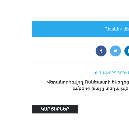
Հետևեք մե
ՆԱԽՈՐԴ ՀՈԴՎ
Վերանորոգվող Ոսկեպարի եկեղեց
գմբեթի խաչը տեղադվել
ԿԱՐԾԻՔՆԵՐ