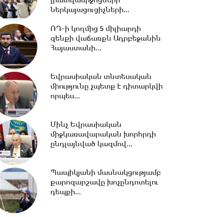
լրատվամիջոցների
ներկայացուցիչների...
21:42 -
ԱԺ-ում քննարկվեց
ՌԴ-ի կողմից 5 միլիարդի
Արամ Վարդևանյանի
զենքի վաճառքն Ադրբեջանին
թեկնածությունը
Հայաստանի...
փոխնախագահի...
21:33 -
Բաքվի դատարանը
Եվրասիական տնտեսական
մերժել է Արցախի
միությունը չպետք է դիտարկվի
ղեկավարների բողոքը․06․08․
որպես...
26/21․30/
Մինչ Եվրասիական
20:40 -
Ուժեղ Հայաստան vs
միջկառավարական խորհրդի
ՔՊ․ կուլտուր-մուլտուրը
ընդլայնված կազմով...
վերջացա՞վ
Պապիկյանի մասնակցությամբ
20:15 -
Երկաթուղու
քարոզարշավը խոչընդոտելու
կառավարման ՌԴ լիցենցիան
դեպքի...
չեղարկելը այդ գումարով...