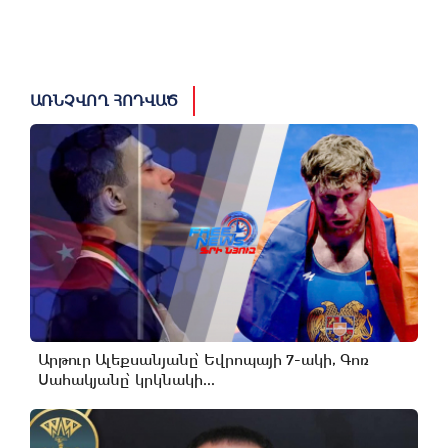
ԱՌՆՉՎՈՂ ՀՈԴՎԱԾ
Արթուր Ալեքսանյանը՝ Եվրոպայի 7-ակի, Գոռ
Սահակյանը՝ կրկնակի...