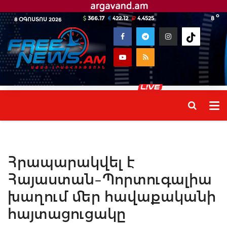
o
366.17
422.12
4.4525
8
8 ՕԳՈՍՏՈՍ 2026
Հրապարակվել է
Հայաստան–Պորտուգալիա
խաղում մեր հավաքականի
հայտացուցակը