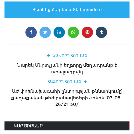
Հետևեք մեզ նաև Տելեգրամում
ՆԱԽՈՐԴ ՀՈԴՎԱԾ
Նարեկ Մկրտչյանի եղբորը մեղադրանք է
առաջադրվել
ՀԱՋՈՐԴ ՀՈԴՎԱԾ
ԱԺ փոխնախագահի ընտրության քննարկումը՝
քաղաքական թեժ բանավեճերի ֆոնին․07․08․
26/21․30/
ԿԱՐԾԻՔՆԵՐ