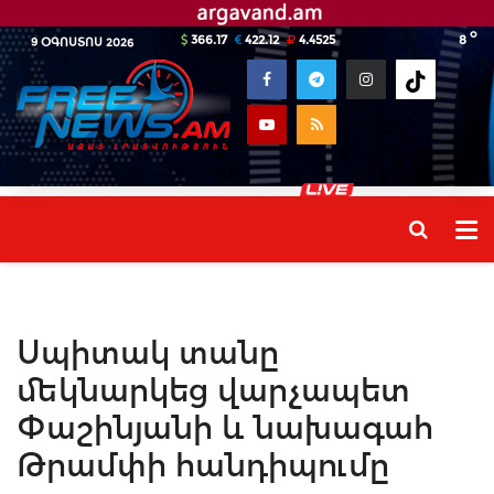
o
366.17
422.12
4.4525
8
9 ՕԳՈՍՏՈՍ 2026
Սպիտակ տանը
մեկնարկեց վարչապետ
Փաշինյանի և նախագահ
Թրամփի հանդիպումը