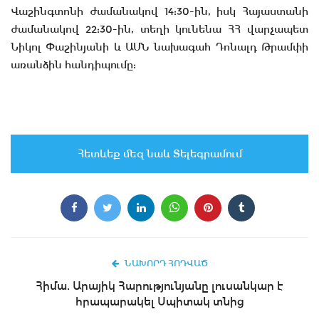
Վաշինգտոնի ժամանակով 14:30-ին, իսկ Հայաստանի
ժամանակով 22:30-ին, տեղի կունենա ՀՀ վարչապետ
Նիկոլ Փաշինյանի և ԱՄՆ նախագահ Դոնալդ Թրամփի
առանձին հանդիպումը:
Հետևեք մեզ նաև Տելեգրամում
ՆԱԽՈՐԴ ՀՈԴՎԱԾ
Հիմա. Արայիկ Հարությունյանը լուսանկար է
հրապարակել Սպիտակ տնից