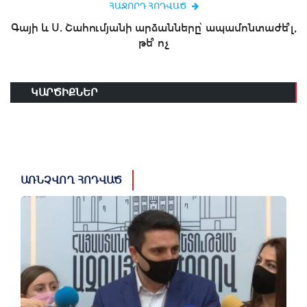
ՀԱՋՈՐԴ ՀՈԴՎԱԾ
Գայի և Ս. Շահումյանի արձանները՝ ապամոնտաժե՞լ,
թե՞ ոչ
ԿԱՐԾԻՔՆԵՐ
ԱՌՆՉՎՈՂ ՀՈԴՎԱԾ