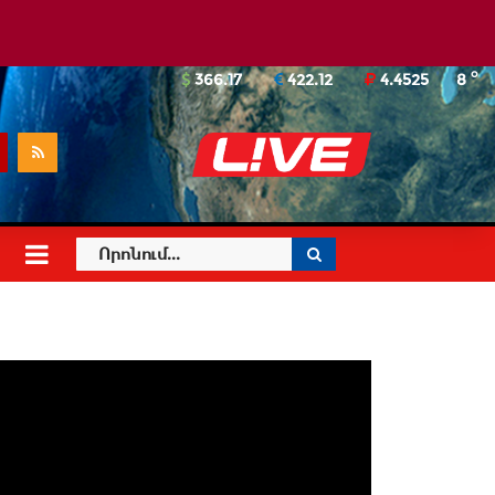
o
366.17
422.12
4.4525
8