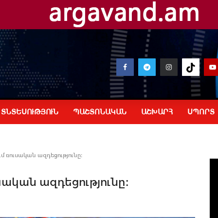
ՏՆՏԵՍՈՒԹՅՈՒՆ
ՊԱՇՏՈՆԱԿԱՆ
ԱՇԽԱՐՀ
ՍՊՈՐՏ
 ռուսական ազդեցությունը։
ական ազդեցությունը։