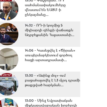
15:30 -
Փաշինյան․ ՌԴ
սահմանափակումները
վնասում են ԵԱՏՄ-ի
ընկալմանը...
14:32 -
ՌԴ-ի կողմից 5
միլիարդի զենքի վաճառքն
Ադրբեջանին Հայաստանի...
14:06 -
Կասեցվել է «Ծիրան»
սուպերմարկետում գործող
հացի արտադրամասի...
13:30 -
«Առինջ մոլ»-ում
բացահայտվել է 1,3 մլրդ դրամի
թաքցված հարկման...
13:00 -
Մինչ Եվրասիական
միջկառավարական խորհրդի