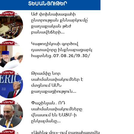
ՏԵՍԱՆՅՈՒԹԵՐ
ԱԺ փոխնախագահի
10:13 -
ՀՀ ԱԺ իններորդ
ընտրության քննարկումը՝
գումարման առաջին
քաղաքական թեժ
նստաշրջան 07.08.2026
բանավեճերի...
#ուղիղ
Կաթողիկոսի գործով
10:11 -
Եվրասիական
դատավորը ինքնաբացարկ
միջկառավարական խորհրդի
հայտնեց․07․08․26/19․30/
նիստ. #ուղիղ
Թրամփը նոր
21:42 -
ԱԺ-ում քննարկվեց
սահմանափակումներ է
Արամ Վարդևանյանի
մտցնում ԱՄՆ
թեկնածությունը
քաղաքացիություն...
փոխնախագահի...
Փաշինյան․ ՌԴ
սահմանափակումները
21:33 -
Բաքվի դատարանը
վնասում են ԵԱՏՄ-ի
մերժել է Արցախի
ընկալմանը...
ղեկավարների բողոքը․06․08․
26/21․30/
«Առինջ մոլ»-ում բացահայտվել