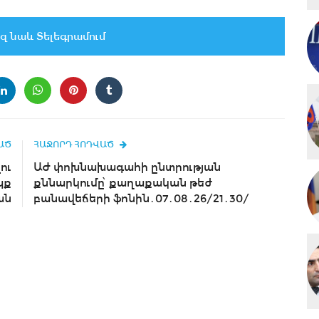
զ նաև Տելեգրամում
ԱԾ
ՀԱՋՈՐԴ ՀՈԴՎԱԾ
ու
ԱԺ փոխնախագահի ընտրության
պք
քննարկումը՝ քաղաքական թեժ
ան
բանավեճերի ֆոնին․07․08․26/21․30/