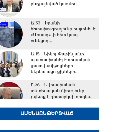
ընդլայնված կազմով...
12:33 -
Իրանի
հետախուզությունը հայտնել է
«Մոսադ»-ի հետ կապ
ունեցող...
12:15 -
Նիկոլ Փաշինյանը
պատասխանել է ռուսական
լրատվամիջոցների
ներկայացուցիչների...
11:26 -
Եվրասիական
տնտեսական միությունը
չպետք է դիտարկվի որպես...
ԱՄԵՆԱԸՆԹԵՐՑՎԱԾ
10:38 -
Օրը սկսեցի
հեծանվային զբոսանքով՝ Իսիկ
Կուլ լճի ափերին․...