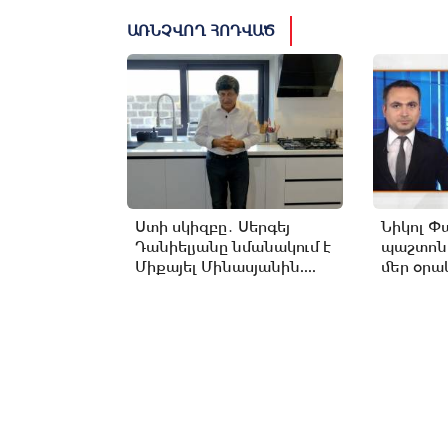
ԱՌՆՉՎՈՂ ՀՈԴՎԱԾ
Ստի սկիզբը․ Սերգեյ
Նիկոլ Փ
Դանիելյանը նմանակում է
պաշտոն
Միքայել Մինասյանին....
մեր օրակ