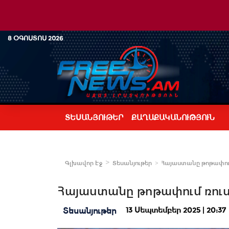
8 ՕԳՈՍՏՈՍ 2026
ՏԵՍԱՆՅՈՒԹԵՐ
ՔԱՂԱՔԱԿԱՆՈՒԹՅՈՒՆ
Գլխավոր Էջ
Տեսանյութեր
Հայաստանը թոթափում
Հայաստանը թոթափում ռուս
13 Սեպտեմբեր 2025 | 20:37
Տեսանյութեր