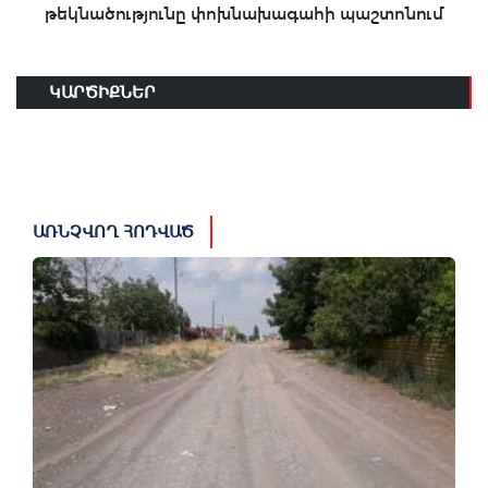
թեկնածությունը փոխնախագահի պաշտոնում
ԿԱՐԾԻՔՆԵՐ
ԱՌՆՉՎՈՂ ՀՈԴՎԱԾ