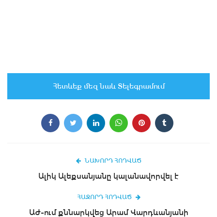
Հետևեք մեզ նաև Տելեգրամում
ՆԱԽՈՐԴ ՀՈԴՎԱԾ
Ալիկ Ալեքսանյանը կալանավորվել է
ՀԱՋՈՐԴ ՀՈԴՎԱԾ
ԱԺ-ում քննարկվեց Արամ Վարդևանյանի