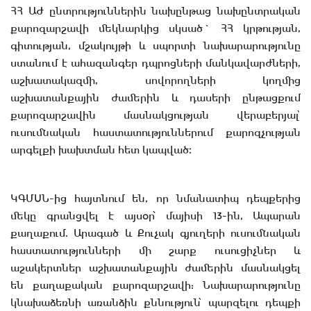
ՀՀ ԱԺ ընտրություններին նախընթաց նախընտրական
քարոզարշավի մեկնարկից սկսած` ՀՀ կրթության,
գիտության, մշակույթի և սպորտի նախարարությունը
ստանում է ահազանգեր դպրոցների մանկավարժների,
աշխատակազմի, սովորողների կողմից
աշխատանքային ժամերին և դասերի ընթացքում
քարոզարշավին մասնակցության վերաբերյալ՝
ուսումնական հաստատություններում քարոզչության
արգելքի խախտման հետ կապված։
ԿԳՄՍՆ-ից հայտնում են, որ նմանատիպ դեպքերից
մեկը գրանցվել է այսօր՝ մայիսի 13-ին, Ապարան
քաղաքում. Արագած և Քուչակ գյուղերի ուսումնական
հաստատությունների մի շարք ուսուցիչներ և
աշակերտներ աշխատանքային ժամերին մասնակցել
են քաղաքական քարոզարշավի: Նախարարությունը
կնախաձեռնի առանձին քննություն՝ պարզելու դեպքի