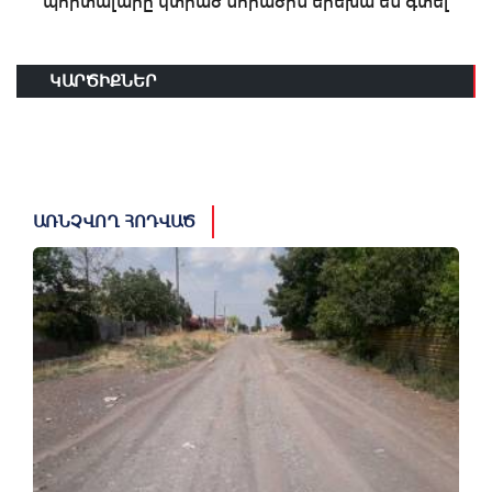
պորտալարը կտրած նորածին երեխա են գտել
ԿԱՐԾԻՔՆԵՐ
ԱՌՆՉՎՈՂ ՀՈԴՎԱԾ