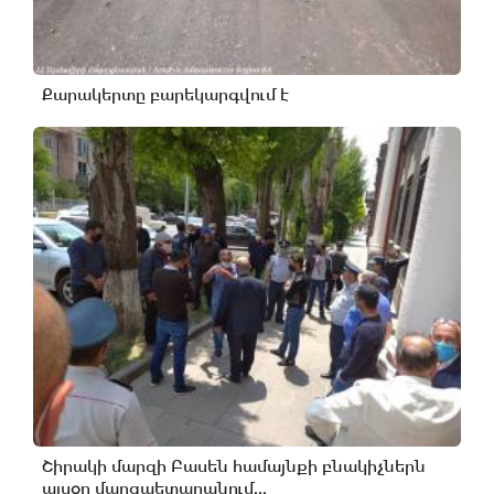
Քարակերտը բարեկարգվում է
Շիրակի մարզի Բասեն համայնքի բնակիչներն
այսօր մարզպետարանում...