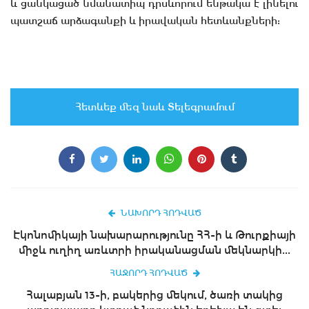
և ցանկացած նմանատիպ դրսևորում ենթակա է լինելու
պատշաճ արձագանքի և իրավական հետևանքների:
Հետևեք մեզ նաև Տելեգրամում
ՆԱԽՈՐԴ ՀՈԴՎԱԾ
Էկոնոմիկայի նախարարությունը ՀՀ-ի և Թուրքիայի
միջև ուղիղ առևտրի իրականացման մեկնարկի...
ՀԱՋՈՐԴ ՀՈԴՎԱԾ
Հալաբյան 13-ի, բակերից մեկում, ծառի տակից