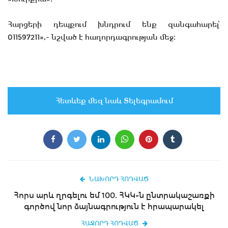
Հարցերի դեպքում խնդրում ենք զանգահարել՝
011597211»,- նշված է հաղորդագրության մեջ։
Հետևեք մեզ նաև Տելեգրամում
ՆԱԽՈՐԴ ՀՈԴՎԱԾ
Հորս արև ղրգելու եմ 100. ՀԿԿ-ն ընտրակաշառքի
գործով նոր ձայնագրություն է հրապարակել
ՀԱՋՈՐԴ ՀՈԴՎԱԾ