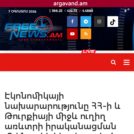
o
366.25
422.73
4.4889
8
7 ՕԳՈՍՏՈՍ 2026
Էկոնոմիկայի
նախարարությունը ՀՀ-ի և
Թուրքիայի միջև ուղիղ
առևտրի իրականացման