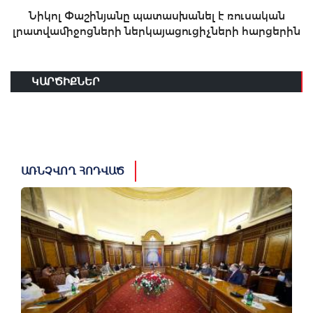
Նիկոլ Փաշինյանը պատասխանել է ռուսական
լրատվամիջոցների ներկայացուցիչների հարցերին
ԿԱՐԾԻՔՆԵՐ
ԱՌՆՉՎՈՂ ՀՈԴՎԱԾ