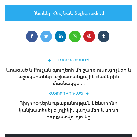
Հետևեք մեզ նաև Տելեգրամում
ՆԱԽՈՐԴ ՀՈԴՎԱԾ
Արագած և Քուչակ գյուղերի մի շարք ուսուցիչներ և
աշակերտներ աշխատանքային ժամերին
մասնակցել...
ՀԱՋՈՐԴ ՀՈԴՎԱԾ
Հիդրոօդերևութաբանության կենտրոնը
կանխատեսել է լոլիկի, կաղամբի և սոխի
բերքատվությունը