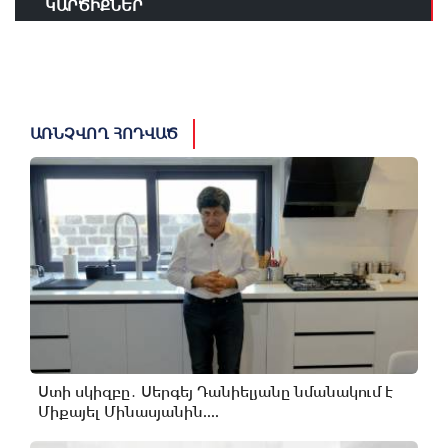
ԿԱՐԾԻՔՆԵՐ
ԱՌՆՉՎՈՂ ՀՈԴՎԱԾ
Ստի սկիզբը․ Սերգեյ Դանիելյանը նմանակում է
Միքայել Մինասյանին....