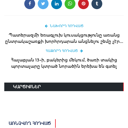
ՆԱԽՈՐԴ ՀՈԴՎԱԾ
Պատերազմի եռագլուխ կուսակցությունը առանց
ընտրակաշառքի խորհրդարան անցնելու շեմը չէր...
ՀԱՋՈՐԴ ՀՈԴՎԱԾ
Հալաբյան 13-ի, բակերից մեկում, ծառի տակից
պորտալարը կտրած նորածին երեխա են գտել
ԿԱՐԾԻՔՆԵՐ
ԱՌՆՉՎՈՂ ՀՈԴՎԱԾ