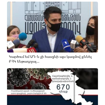
Կարծում եմ ՍԴ-ն չի հասցնի այս կազմով քննել
ԲՀԿ ենթադրյալ...