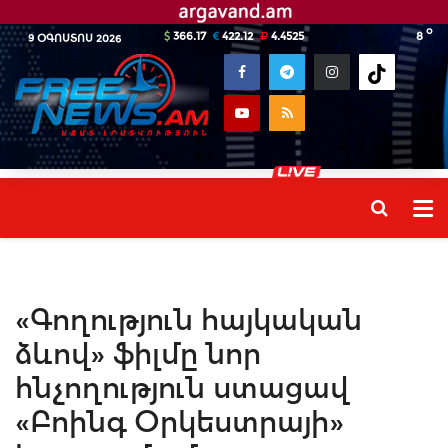
o
366.17
422.12
4.4525
8
9 ՕԳՈՍՏՈՍ 2026
«Գողություն հայկական
ձևով» ֆիլմը նոր
հնչողություն ստացավ
«Բոինգ Օրկեստրայի»