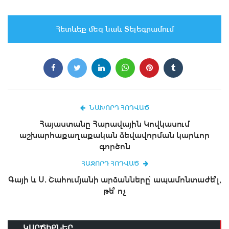
Հետևեք մեզ նաև Տելեգրամում
ՆԱԽՈՐԴ ՀՈԴՎԱԾ
Հայաստանը Հարավային Կովկասում
աշխարհաքաղաքական ձեվավորման կարևոր
գործոն
ՀԱՋՈՐԴ ՀՈԴՎԱԾ
Գայի և Ս. Շահումյանի արձանները՝ ապամոնտաժե՞լ,
թե՞ ոչ
ԿԱՐԾԻՔՆԵՐ