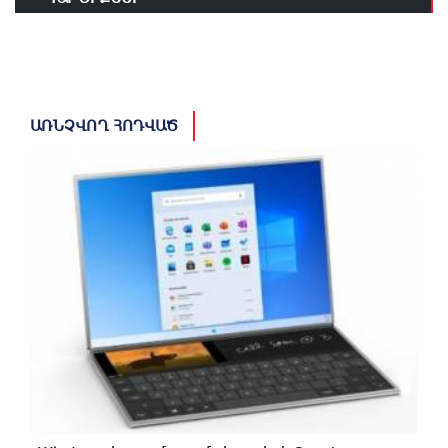
ԱՌՆՉՎՈՂ ՀՈԴՎԱԾ