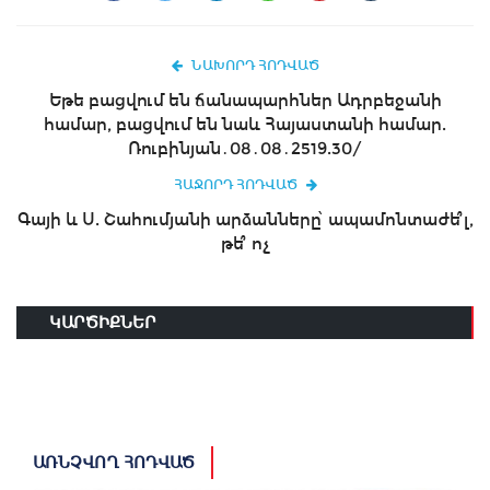
ՆԱԽՈՐԴ ՀՈԴՎԱԾ
Եթե բացվում են ճանապարհներ Ադրբեջանի
համար, բացվում են նաև Հայաստանի համար.
Ռուբինյան․08․08․2519.30/
ՀԱՋՈՐԴ ՀՈԴՎԱԾ
Գայի և Ս. Շահումյանի արձանները՝ ապամոնտաժե՞լ,
թե՞ ոչ
ԿԱՐԾԻՔՆԵՐ
ԱՌՆՉՎՈՂ ՀՈԴՎԱԾ