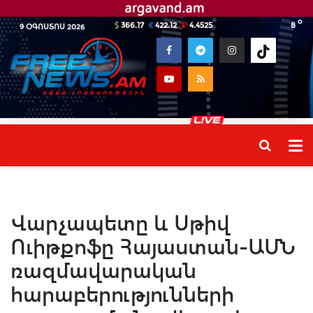
o
366.17
422.12
4.4525
8
9 ՕԳՈՍՏՈՍ 2026
Վարչապետը և Սթիվ
Ուիթքոֆը Հայաստան-ԱՄՆ
ռազմավարական
հարաբերությունների