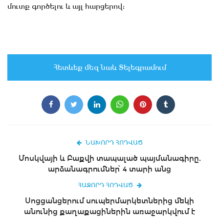
մուտք գործելու և այլ հարցերով:
Հետևեք մեզ նաև Տելեգրամում
ՆԱԽՈՐԴ ՀՈԴՎԱԾ
Մոսկվայի և Բաքվի տապալած պայմանագիրը.
արձանագրումներ՝ 4 տարի անց
ՀԱՋՈՐԴ ՀՈԴՎԱԾ
Սոցցանցերում սուպերմարկետներից մեկի
անունից քաղաքացիներին առաջարկվում է