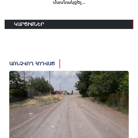
մասնակցել...
ԿԱՐԾԻՔՆԵՐ
ԱՌՆՉՎՈՂ ՀՈԴՎԱԾ