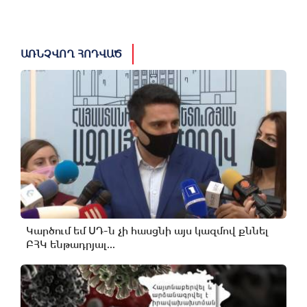
ԱՌՆՉՎՈՂ ՀՈԴՎԱԾ
Կարծում եմ ՍԴ-ն չի հասցնի այս կազմով քննել
ԲՀԿ ենթադրյալ...