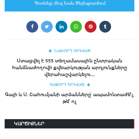
Հետևեք մեզ նաև Տելեգրամում
ՆԱԽՈՐԴ ՀՈԴՎԱԾ
Ստացվել է 555 տեղամասային ընտրական
հանձնաժողովի քվեարկության արդյունքները
վերահաշվարկելու...
ՀԱՋՈՐԴ ՀՈԴՎԱԾ
Գայի և Ս. Շահումյանի արձանները՝ ապամոնտաժե՞լ,
թե՞ ոչ
ԿԱՐԾԻՔՆԵՐ