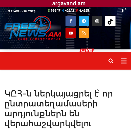
o
366.17
422.12
4.4525
8
9 ՕԳՈՍՏՈՍ 2026
ԿԸՀ-ն ներկայացրել է՝ որ
ընտրատեղամասերի
արդյունքներն են
վերահաշվարկվելու