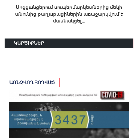
Սոցցանցերում սուպերմարկետներից մեկի
անունից քաղաքացիներին առաջարկվում է
մասնակցել...
ԿԱՐԾԻՔՆԵՐ
ԱՌՆՉՎՈՂ ՀՈԴՎԱԾ