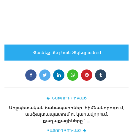
Հետևեք մեզ նաև Տելեգրամում
ՆԱԽՈՐԴ ՀՈԴՎԱԾ
Միջպետական ճանապարհներ. հիմնանորոգում,
ասֆալտապատում ու կահավորում.
քաղաքացիները`...
ՀԱՋՈՐԴ ՀՈԴՎԱԾ