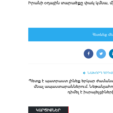
Իրանի օդային տարածքը փակ կմնա, մ
Հետևեք մե
ՆԱԽՈՐԴ ՀՈԴՎ
Պետք է պատրաստ լինեք երկար ժաման
մնալ ապաստարաններում. Նեթանյահո
դիմել է իսրայելցիներ
ԿԱՐԾԻՔՆԵՐ