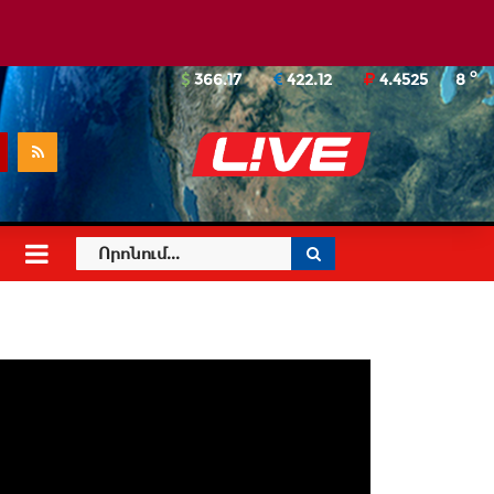
o
366.17
422.12
4.4525
8