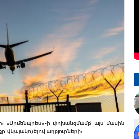
: «Արմենպրես»-ի փոխանցմամբ՝ այս մասին
քը՝ վկայակոչելով աղբյուրների: