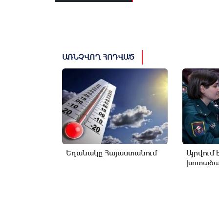
ԱՌՆՉՎՈՂ ՀՈԴՎԱԾ
Եղանակը Հայաստանում
Այրվում 
խոտածած