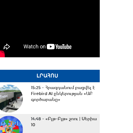
ԼՐԱՀՈՍ
15:25 -
Հրազդանում բացվել է
Firebird AI ընկերության «ԱԲ
գործարանը»
14:48 -
«Բլթ-Բլթ» շոու | Սերիա
10