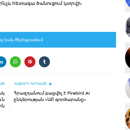
ինչև հետագա ծանուցում կտրվի:
զ նաև Տելեգրամում
ԱԾ
ՀԱՋՈՐԴ ՀՈԴՎԱԾ
ակ
Հրազդանում բացվել է Firebird AI
ւն
ընկերության «ԱԲ գործարանը»
ին