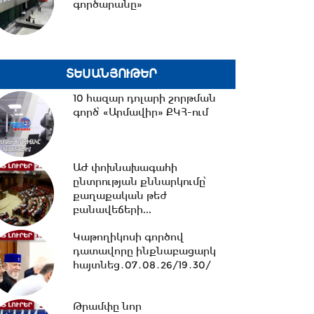
գործարանը»
15:30 -
Փաշինյան․ ՌԴ
սահմանափակումները
վնասում են ԵԱՏՄ-ի
ՏԵՍԱՆՅՈՒԹԵՐ
ընկալմանը...
10 հազար դոլարի շորթման
14:32 -
ՌԴ-ի կողմից 5
գործ՝ «Արմավիր» ՔԿՀ-ում
միլիարդի զենքի վաճառքն
Ադրբեջանին Հայաստանի...
ԱԺ փոխնախագահի
ընտրության քննարկումը՝
14:06 -
Կասեցվել է «Ծիրան»
քաղաքական թեժ
սուպերմարկետում գործող
բանավեճերի...
հացի արտադրամասի...
Կաթողիկոսի գործով
դատավորը ինքնաբացարկ
13:30 -
«Առինջ մոլ»-ում
հայտնեց․07․08․26/19․30/
բացահայտվել է 1,3 մլրդ դրամի
թաքցված հարկման...
Թրամփը նոր