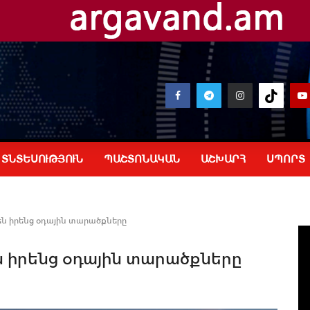
ՏՆՏԵՍՈՒԹՅՈՒՆ
ՊԱՇՏՈՆԱԿԱՆ
ԱՇԽԱՐՀ
ՍՊՈՐՏ
են իրենց օդային տարածքները
ն իրենց օդային տարածքները