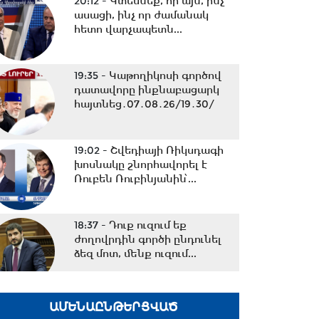
20:12 -
Կտեսնեք, որ այն, ինչ
ասացի, ինչ որ ժամանակ
հետո վարչապետն...
19:35 -
Կաթողիկոսի գործով
դատավորը ինքնաբացարկ
հայտնեց․07․08․26/19․30/
19:02 -
Շվեդիայի Ռիկսդագի
խոսնակը շնորհավորել է
Ռուբեն Ռուբինյանին՝...
18:37 -
Դուք ուզում եք
ժողովրդին գործի ընդունել
ձեզ մոտ, մենք ուզում...
18:02 -
Ազատ շփում Գնել
ԱՄԵՆԱԸՆԹԵՐՑՎԱԾ
Սարգսյանի հետ | 07.08.2026