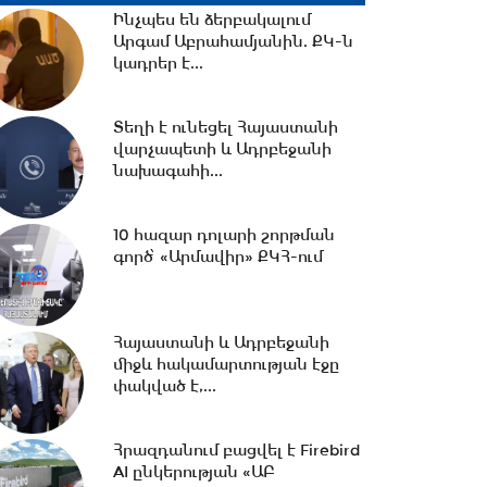
Ինչպես են ձերբակալում
Արգամ Աբրահամյանին. ՔԿ-ն
կադրեր է...
17:33 -
Թրամփը նոր
սահմանափակումներ է
Տեղի է ունեցել Հայաստանի
մտցնում ԱՄՆ
վարչապետի և Ադրբեջանի
քաղաքացիություն...
նախագահի...
17:05 -
Պապիկյանի
մասնակցությամբ
10 հազար դոլարի շորթման
քարոզարշավը խոչընդոտելու
գործ՝ «Արմավիր» ՔԿՀ-ում
դեպքի...
16:38 -
Տաթև համայնքի
նախկին ղեկավար Մուրադ
Հայաստանի և Ադրբեջանի
Սիմոնյանից կբռնագանձվի...
միջև հակամարտության էջը
փակված է,...
16:07 -
ՀԷՑ-ում հաշվիչների
գնման մրցույթից 500 մլն
Հրազդանում բացվել է Firebird
դրամից ավելի...
AI ընկերության «ԱԲ