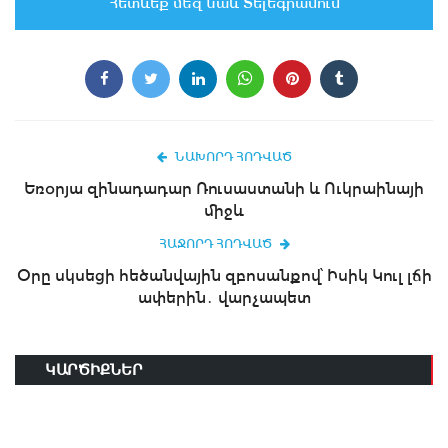
Հետևեք մեզ նաև Տելեգրամում
ՆԱԽՈՐԴ ՀՈԴՎԱԾ
Եռօրյա զինադադար Ռուսաստանի և Ուկրաինայի
միջև
ՀԱՋՈՐԴ ՀՈԴՎԱԾ
Օրը սկսեցի հեծանվային զբոսանքով՝ Իսիկ Կուլ լճի
ափերին․ վարչապետ
ԿԱՐԾԻՔՆԵՐ