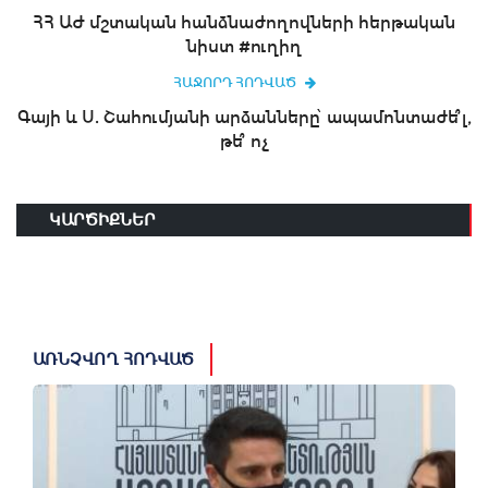
ՀՀ ԱԺ մշտական հանձնաժողովների հերթական
նիստ #ուղիղ
ՀԱՋՈՐԴ ՀՈԴՎԱԾ
Գայի և Ս. Շահումյանի արձանները՝ ապամոնտաժե՞լ,
թե՞ ոչ
ԿԱՐԾԻՔՆԵՐ
ԱՌՆՉՎՈՂ ՀՈԴՎԱԾ