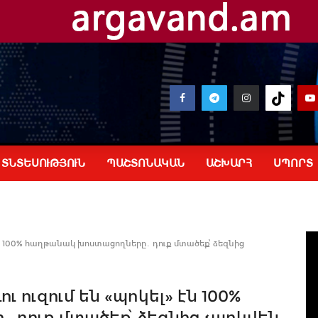
ՏՆՏԵՍՈՒԹՅՈՒՆ
ՊԱՇՏՈՆԱԿԱՆ
ԱՇԽԱՐՀ
ՍՊՈՐՏ
» էն 100% հաղթանակ խոստացողները․ դուք մտածեք՝ ձեզնից
ու ուզում են «պոկել» էն 100%
դուք մտածեք՝ ձեզնից չպոկվեն