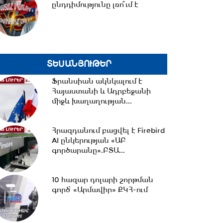
ընդդիմությունը լռո՞ւմ է
18:02 -
Ազատ շփում Գնել
Սարգսյանի հետ | 07.08.2026
ՏԵՍԱՆՅՈՒԹԵՐ
17:33 -
Թրամփը նոր
Ֆրանսիան ակնկալում է
սահմանափակումներ է
Հայաստանի և Ադրբեջանի
մտցնում ԱՄՆ
միջև խաղաղության...
քաղաքացիություն...
17:05 -
Պապիկյանի
Հրազդանում բացվել է Firebird
մասնակցությամբ
AI ընկերության «ԱԲ
քարոզարշավը խոչընդոտելու
գործարանը».ԲՏԱ...
դեպքի...
10 հազար դոլարի շորթման
16:38 -
Տաթև համայնքի
գործ՝ «Արմավիր» ՔԿՀ-ում
նախկին ղեկավար Մուրադ
Սիմոնյանից կբռնագանձվի...