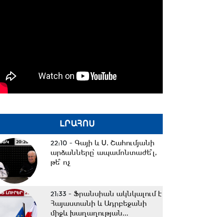
ԼՐԱՀՈՍ
22:10 -
Գայի և Ս. Շահումյանի
արձանները՝ ապամոնտաժե՞լ,
թե՞ ոչ
21:33 -
Ֆրանսիան ակնկալում է
Հայաստանի և Ադրբեջանի
միջև խաղաղության...