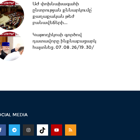
ԱԺ փոխնախագահի
16:07 -
ՀԷՑ-ում հաշվիչների
ընտրության քննարկումը՝
գնման մրցույթից 500 մլն
քաղաքական թեժ
դրամից ավելի...
բանավեճերի...
Կաթողիկոսի գործով
15:30 -
Փաշինյան․ ՌԴ
դատավորը ինքնաբացարկ
սահմանափակումները
հայտնեց․07․08․26/19․30/
վնասում են ԵԱՏՄ-ի
ընկալմանը...
14:32 -
ՌԴ-ի կողմից 5
միլիարդի զենքի վաճառքն
Ադրբեջանին Հայաստանի...
14:06 -
Կասեցվել է «Ծիրան»
սուպերմարկետում գործող
OCIAL MEDIA
հացի արտադրամասի...
13:30 -
«Առինջ մոլ»-ում