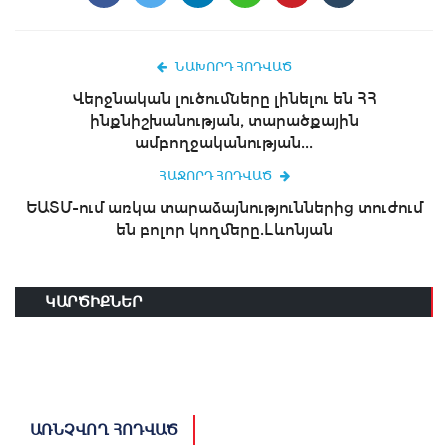
ՆԱԽՈՐԴ ՀՈԴՎԱԾ
Վերջնական լուծումները լինելու են ՀՀ
ինքնիշխանության, տարածքային
ամբողջականության...
ՀԱՋՈՐԴ ՀՈԴՎԱԾ
ԵԱՏՄ-ում առկա տարաձայնություններից տուժում
են բոլոր կողմերը.Լևոնյան
ԿԱՐԾԻՔՆԵՐ
ԱՌՆՉՎՈՂ ՀՈԴՎԱԾ