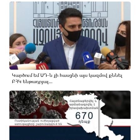
Կարծում եմ ՍԴ-ն չի հասցնի այս կազմով քննել
ԲՀԿ ենթադրյալ...