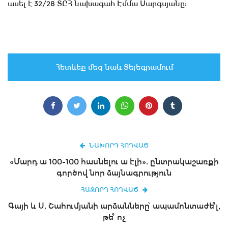
ասել է 32/28 ՏԸՀ նախագահ Էմմա Սարգսյանը:
Հետևեք մեզ նաև Տելեգրամում
ՆԱԽՈՐԴ ՀՈԴՎԱԾ
«Մարդ ա 100-100 հասնելու ա էլի». ընտրակաշառքի
գործով նոր ձայնագրություն
ՀԱՋՈՐԴ ՀՈԴՎԱԾ
Գայի և Ս. Շահումյանի արձանները՝ ապամոնտաժե՞լ,
թե՞ ոչ