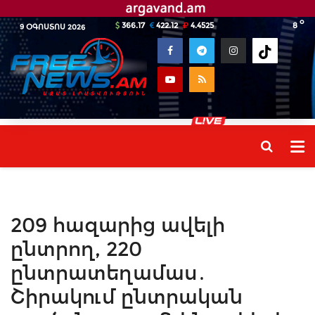
o
366.17
422.12
4.4525
8
9 ՕԳՈՍՏՈՍ 2026
209 հազարից ավելի
ընտրող, 220
ընտրատեղամաս․
Շիրակում ընտրական