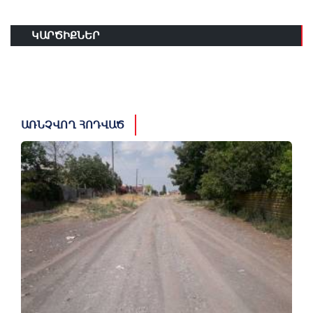
ԿԱՐԾԻՔՆԵՐ
ԱՌՆՉՎՈՂ ՀՈԴՎԱԾ