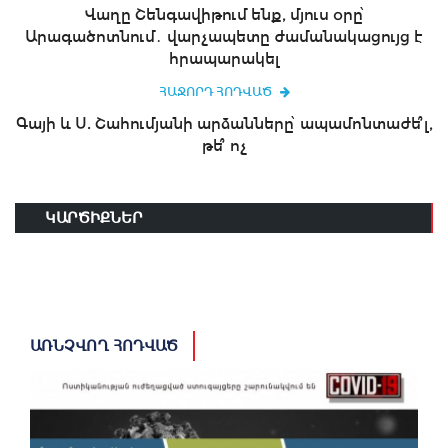
Վաղը Շենգավիթում ենք, մյուս օրը՝
Արագածոտնում․ վարչապետը ժամանակացույց է
հրապարակել
ՀԱՋՈՐԴ ՀՈԴՎԱԾ
Գայի և Ս. Շահումյանի արձանները՝ ապամոնտաժե՞լ,
թե՞ ոչ
ԿԱՐԾԻՔՆԵՐ
ԱՌՆՉՎՈՂ ՀՈԴՎԱԾ