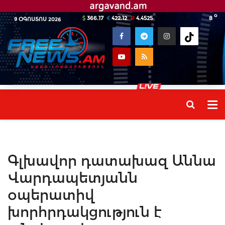
o
366.17
422.12
4.4525
8
9 ՕԳՈՍՏՈՍ 2026
Գլխավոր դատախազ Աննա
Վարդապետյանն
օպերատիվ
խորհրդակցություն է