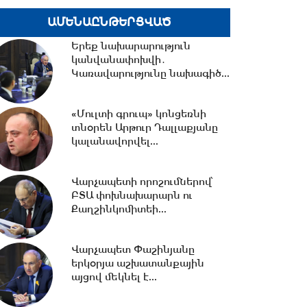
ԱՄԵՆԱԸՆԹԵՐՑՎԱԾ
20:45 -
Սոցցանցերում
Երեք նախարարություն
սուպերմարկետներից մեկի
կանվանափոխվի․
անունից քաղաքացիներին...
Կառավարությունը նախագիծ...
20:43 -
Ալեն Սիմոնյանը
«Մուլտի գրուպ» կոնցեռնի
շնորհավորել է ԱԺ իններորդ
տնօրեն Արթուր Դալլաքյանը
գումարման
կալանավորվել...
պատգամավորներին...
20:07 -
Շատ կարևոր
Վարչապետի որոշումներով՝
հայտարարություն եմ անում.
ԲՏԱ փոխնախարարն ու
քաղաքական պատճառով...
Քաղշինկոմիտեի...
Վարչապետ Փաշինյանը
19:30 -
ԱՄՆ-ն կրկնապատկել է
երկօրյա աշխատանքային
TRIPP+ հիմնադրամի
այցով մեկնել է...
միջոցները՝ 201 մլն...