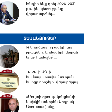
Խնդիր ենք դրել 2026-2031
18:48 -
Փոխխոսնակի
թթ.-ին պետությանը
ընտրությունից մինչև Մարտի 1,
վերադարձնել...
արտաքին
քաղաքականություն․...
18:35 -
Եկել է ժամանակը, որ
Աննա Գրիգորյանի և Լևոն
ՏԵՍԱՆՅՈՒԹԵՐ
Քոչարյանի կոչերը...
14 կիլոմետրից ավելի նոր
ջրագծեր. Արմավիրի մարզի
երեք համայնք՝...
18:16 -
Վահագն Ալեքսանյանն
ընտրվեց Ազգային ժողովի
նախագահի տեղակալ
TRIPP-ի ՍԴ-ի
համապատասխանության
հարցը որոշելու վերաբերյալ...
17:59 -
Մենք իրավունք չունենք
հուսախաբ անել ՀՀ
քաղաքացուն.Երեմյան
«Մուլտի գրուպ» կոնցեռնի
նախկին տնօրեն Սեդրակ
Առուստամյանը...
17:49 -
Ընդդիմությունը չի