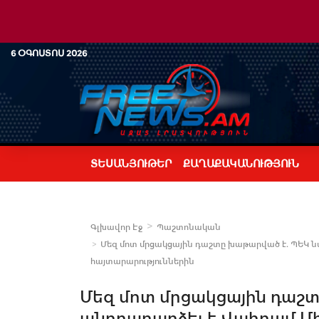
6 ՕԳՈՍՏՈՍ 2026
ՏԵՍԱՆՅՈՒԹԵՐ
ՔԱՂԱՔԱԿԱՆՈՒԹՅՈՒՆ
Գլխավոր Էջ
Պաշտոնական
Մեզ մոտ մրցակցային դաշտը խաթարված է. ՊԵԿ 
հայտարարություններին
Մեզ մոտ մրցակցային դաշ
անդրադարձել է Վահրամ Մ