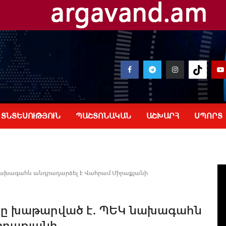
ՏՆՏԵՍՈՒԹՅՈՒՆ
ՊԱՇՏՈՆԱԿԱՆ
ԱՇԽԱՐՀ
ՍՊՈՐՏ
նախագահն անդրադարձել է Վահրամ Միրաքյանի
տը խաթարված է. ՊԵԿ նախագահն
իրաքյանի