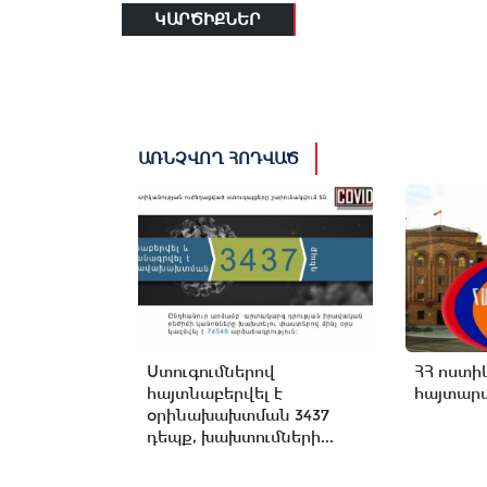
ԿԱՐԾԻՔՆԵՐ
ԱՌՆՉՎՈՂ ՀՈԴՎԱԾ
Ստուգումներով
ՀՀ ոստի
հայտնաբերվել է
հայտարա
օրինախախտման 3437
դեպք, խախտումների...