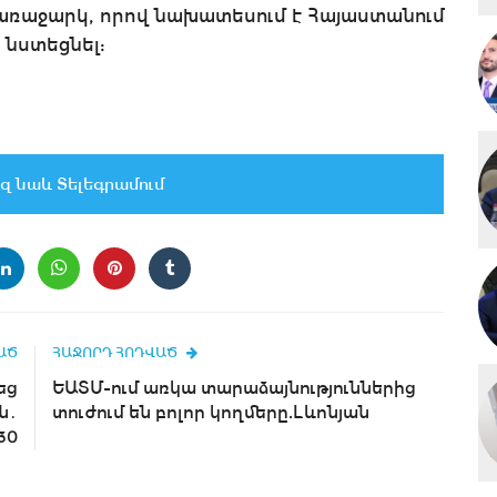
առաջարկ, որով նախատեսում է Հայաստանում
նստեցնել:
զ նաև Տելեգրամում
ԱԾ
ՀԱՋՈՐԴ ՀՈԴՎԱԾ
եց
ԵԱՏՄ-ում առկա տարաձայնություններից
ն․
տուժում են բոլոր կողմերը.Լևոնյան
։30