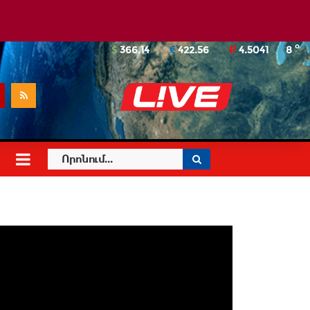
o
366.14
422.56
4.5041
8