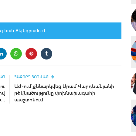
զ նաև Տելեգրամում
ԱԾ
ՀԱՋՈՐԴ ՀՈԴՎԱԾ
ու
ԱԺ-ում քննարկվեց Արամ Վարդևանյանի
իվ
թեկնածությունը փոխնախագահի
..
պաշտոնում