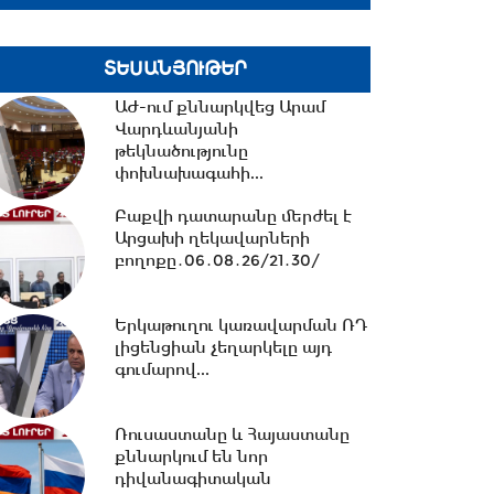
հավատարմագրային...
12:36 -
Խնդիր ենք դրել 2026-
ՏԵՍԱՆՅՈՒԹԵՐ
2031 թթ.-ին պետությանը
վերադարձնել...
ԱԺ-ում քննարկվեց Արամ
Վարդևանյանի
թեկնածությունը
11:53 -
Կոնգոյում Էբոլայի
փոխնախագահի...
հիվանդության նոր դեպքերի
թիվը կրկնապատկվել...
Բաքվի դատարանը մերժել է
Արցախի ղեկավարների
բողոքը․06․08․26/21․30/
11:40 -
«Մուլտի գրուպ»
կոնցեռնի տնօրեն Արթուր
Երկաթուղու կառավարման ՌԴ
Դալլաքյանը կալանավորվել...
լիցենցիան չեղարկելը այդ
գումարով...
11:32 -
«Մուլտի գրուպ»
կոնցեռնի նախկին տնօրեն
Ռուսաստանը և Հայաստանը
Սեդրակ Առուստամյանը...
քննարկում են նոր
դիվանագիտական