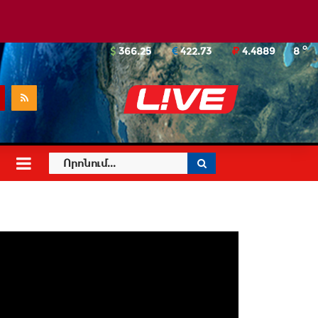
o
366.25
422.73
4.4889
8