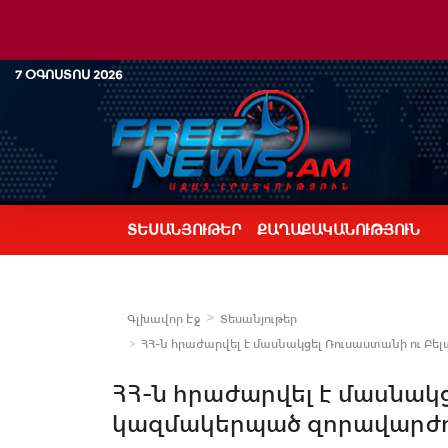
7 ՕԳՈՍՏՈՍ 2026
ՏԵՍԱՆՅՈՒԹԵՐ
ՔԱՂԱՔԱԿԱՆՈՒԹՅՈՒՆ
Գլխավոր Էջ
Տեսանյութեր
ՀՀ-ն հրաժարվել է մասնակցել Ռուսաստանի ու Բել
ՀՀ-ն հրաժարվել է մասնակց
կազմակերպած զորավարժութ