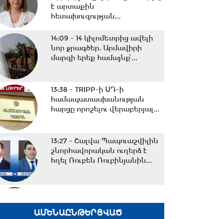
է արտաքին
հետախուզության...
14:09 -
14 կիլոմետրից ավելի
նոր ջրագծեր. Արմավիրի
մարզի երեք համայնք՝...
13:38 -
TRIPP-ի ՍԴ-ի
համապատասխանության
հարցը որոշելու վերաբերյալ...
13:27 -
Շալվա Պապուաշվիլին
շնորհավորական ուղերձ է
հղել Ռուբեն Ռուբինյանին...
13:02 -
ՀԷՑ-ը դառնալու է
պետական սեփականություն,
հանձնվելու է
ԱՄԵՆԱԸՆԹԵՐՑՎԱԾ