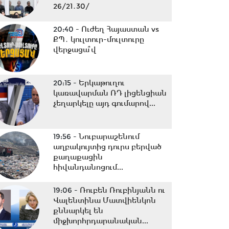
26/21․30/
20:40 -
Ուժեղ Հայաստան vs
ՔՊ․ կուլտուր-մուլտուրը
վերջացա՞վ
20:15 -
Երկաթուղու
կառավարման ՌԴ լիցենցիան
չեղարկելը այդ գումարով...
19:56 -
Նուբարաշենում
աղբակույտից դուրս բերված
քաղաքացին
հիվանդանոցում...
19:06 -
Ռուբեն Ռուբինյանն ու
Վալենտինա Մատվիենկոն
քննարկել են
միջխորհրդարանական...