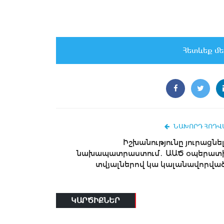
Հետևեք մե
ՆԱԽՈՐԴ ՀՈԴՎ
Իշխանությունը յուրացնել
նախապատրաստում․ ԱԱԾ օպերատ
տվյալներով կա կալանավորված.
ԿԱՐԾԻՔՆԵՐ