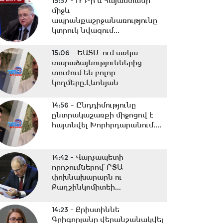
15:37 -
ՌԴ-ի և Հայաստանի
միջև
ապրանքաշրջանառությունը
կտրուկ նվազում...
15:06 -
ԵԱՏՄ-ում առկա
տարաձայնություններից
տուժում են բոլոր
կողմերը.Լևոնյան
14:56 -
Ընդդիմությունը
ընտրակաշառքի միջոցով է
հայտնվել Խորհրդարանում....
14:42 -
Վարչապետի
որոշումներով՝ ԲՏԱ
փոխնախարարն ու
Քաղշինկոմիտեի...
14:23 -
Քրիստիննե
Գրիգորյանը վերանշանակվել