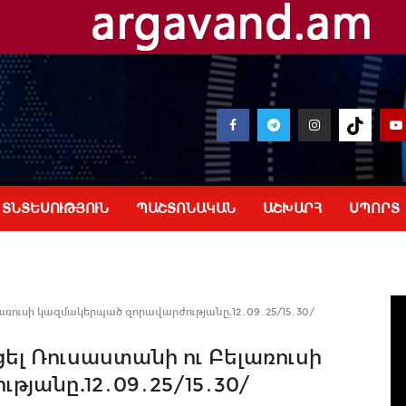
ՏՆՏԵՍՈՒԹՅՈՒՆ
ՊԱՇՏՈՆԱԿԱՆ
ԱՇԽԱՐՀ
ՍՊՈՐՏ
առուսի կազմակերպած զորավարժությանը.12․09․25/15․30/
ել Ռուսաստանի ու Բելառուսի
յանը.12․09․25/15․30/