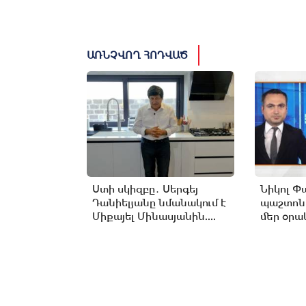
ԱՌՆՉՎՈՂ ՀՈԴՎԱԾ
Ստի սկիզբը․ Սերգեյ
Նիկոլ Փ
Դանիելյանը նմանակում է
պաշտոն
Միքայել Մինասյանին....
մեր օրակ