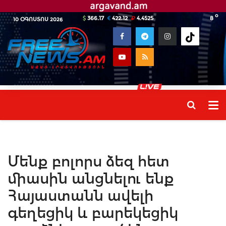
o
366.17
422.12
4.4525
8
10 ՕԳՈՍՏՈՍ 2026
Մենք բոլորս ձեզ հետ
միասին անցնելու ենք
Հայաստանն ավելի
գեղեցիկ և բարեկեցիկ