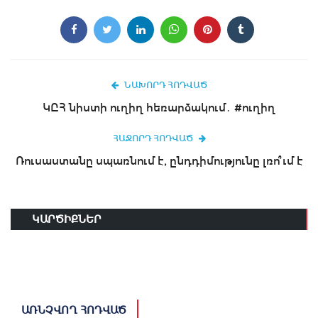
ՆԱԽՈՐԴ ՀՈԴՎԱԾ
ԿԸՀ նիստի ուղիղ հեռարձակում․ #ուղիղ
ՀԱՋՈՐԴ ՀՈԴՎԱԾ
Ռուսաստանը սպառնում է, ընդդիմությունը լռո՞ւմ է
ԿԱՐԾԻՔՆԵՐ
ԱՌՆՉՎՈՂ ՀՈԴՎԱԾ